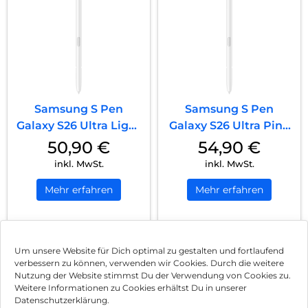
Samsung S Pen
Samsung S Pen
Galaxy S26 Ultra Light
Galaxy S26 Ultra Pink
Blue
Gold
50,90
€
54,90
€
inkl. MwSt.
inkl. MwSt.
Mehr erfahren
Mehr erfahren
1
2
Nächste
Um unsere Website für Dich optimal zu gestalten und fortlaufend
verbessern zu können, verwenden wir Cookies. Durch die weitere
Nutzung der Website stimmst Du der Verwendung von Cookies zu.
Impressum
Weitere Informationen zu Cookies erhältst Du in unserer
Datenschutzerklärung.