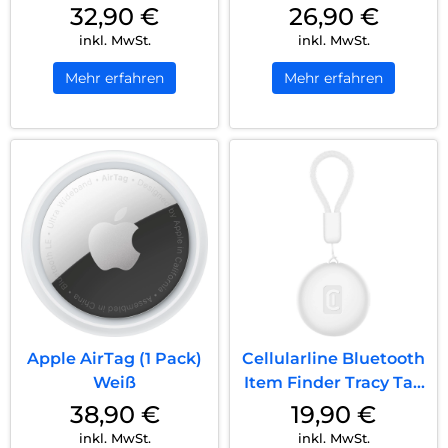
2er Set Weiß
2er Set Weiß
32,90
€
26,90
€
inkl. MwSt.
inkl. MwSt.
Mehr erfahren
Mehr erfahren
Apple AirTag (1 Pack)
Cellularline Bluetooth
Weiß
Item Finder Tracy Tag
White
38,90
€
19,90
€
inkl. MwSt.
inkl. MwSt.