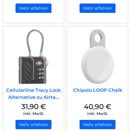
Mehr erfahren
Mehr erfahren
Cellularline Tracy Lock
Chipolo LOOP Chalk
Alternative zu Airtag
Schwarz
31,90
€
40,90
€
inkl. MwSt.
inkl. MwSt.
Mehr erfahren
Mehr erfahren