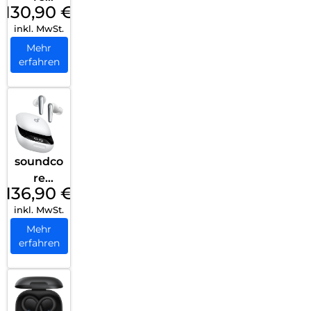
130,90
€
Liberty
inkl. MwSt.
4 Pro
Black
Mehr
erfahren
soundco
re
136,90
€
Liberty
inkl. MwSt.
4 Pro
White
Mehr
erfahren