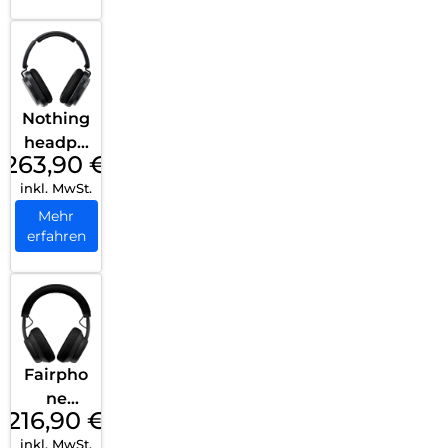
Nothing
headph
263,90
€
one (1)
inkl. MwSt.
Schwar
z
Mehr
erfahren
Fairpho
ne
216,90
€
Fairbud
inkl. MwSt.
s XL