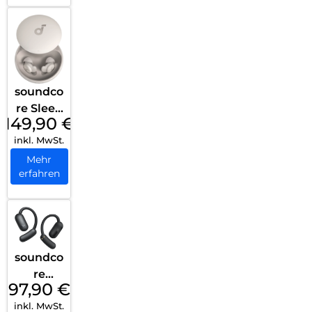
soundco
re Sleep
149,90
€
A20
inkl. MwSt.
White
Mehr
erfahren
soundco
re
97,90
€
AeroFit
inkl. MwSt.
2 Black