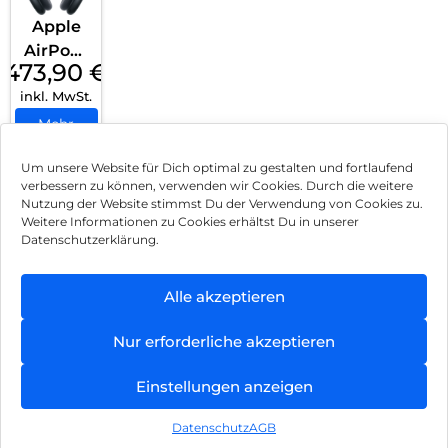
Apple
AirPods
473,90
€
Max
inkl. MwSt.
Mittern
acht
Mehr
erfahren
Um unsere Website für Dich optimal zu gestalten und fortlaufend
verbessern zu können, verwenden wir Cookies. Durch die weitere
Nutzung der Website stimmst Du der Verwendung von Cookies zu.
Impressum
Weitere Informationen zu Cookies erhältst Du in unserer
Datenschutzerklärung.
AGB
Datenschutz
Alle akzeptieren
Können wir Dir behilflich sein?
Vertrag widerrufen
Nur erforderliche akzeptieren
Hinweis zur Batterieentsorgung
Einstellungen anzeigen
Newsletter
Datenschutz
AGB
©
2026
, Brodos AG – All Rights Reserved.