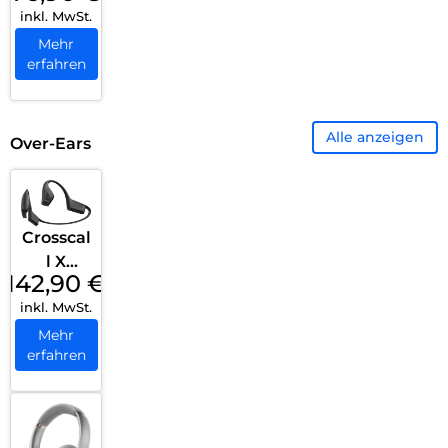
inkl. MwSt.
Pro
Midnigh
Mehr
erfahren
t Black
Alle anzeigen
Over-Ears
Crosscal
l X
142,90
€
VIBES
inkl. MwSt.
Black
Mehr
erfahren