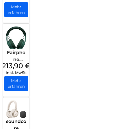
(2025)
Mehr
erfahren
Horizon
Black
Fairpho
ne
213,90
€
Fairbud
inkl. MwSt.
s XL
(2025)
Mehr
erfahren
Forest
Green
soundco
re