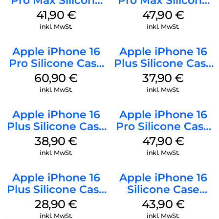
Pro Max Silicone
Pro Max Silicone
Case MagSafe
Case MagSafe
41,90
€
47,90
€
Ultramarine
Black
inkl. MwSt.
inkl. MwSt.
Apple iPhone 16
Apple iPhone 16
Pro Silicone Case
Plus Silicone Case
MagSafe Stone
MagSafe Lake
60,90
€
37,90
€
Gray
Green
inkl. MwSt.
inkl. MwSt.
Apple iPhone 16
Apple iPhone 16
Plus Silicone Case
Pro Silicone Case
MagSafe Denim
MagSafe Denim
38,90
€
47,90
€
inkl. MwSt.
inkl. MwSt.
Apple iPhone 16
Apple iPhone 16
Plus Silicone Case
Silicone Case
MagSafe Black
MagSafe Plum
28,90
€
43,90
€
inkl. MwSt.
inkl. MwSt.