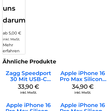
uns
darum!
ab 5,00 €
inkl. MwSt.
Mehr
erfahren
Ähnliche Produkte
Zagg Speedport
Apple iPhone 16
30 Mit USB-C
Pro Max Silicone
Kabel Weiß
Case MagSafe
33,90
€
34,90
€
Denim
inkl. MwSt.
inkl. MwSt.
Apple iPhone 16
Apple iPhone 16