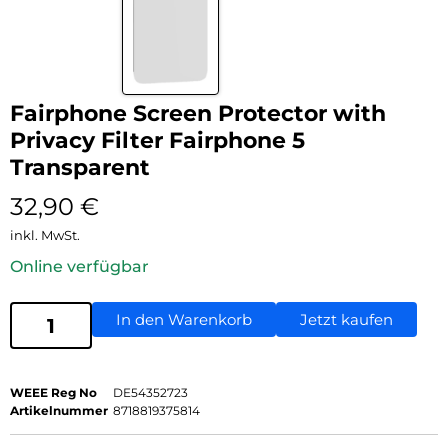
Fairphone Screen Protector with
Privacy Filter Fairphone 5
Transparent
32,90
€
inkl. MwSt.
Online verfügbar
In den Warenkorb
Jetzt kaufen
WEEE Reg No
DE54352723
Artikelnummer
8718819375814