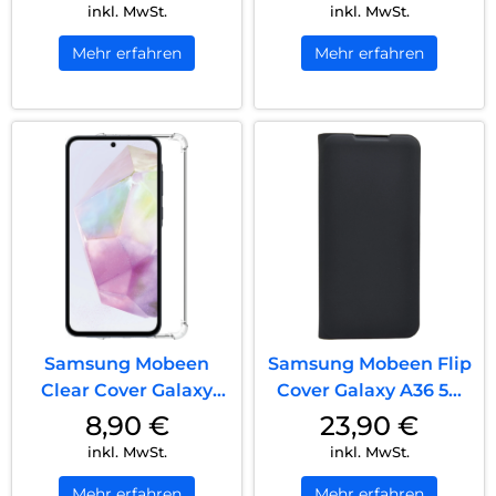
inkl. MwSt.
inkl. MwSt.
Mehr erfahren
Mehr erfahren
Samsung Mobeen
Samsung Mobeen Flip
Clear Cover Galaxy
Cover Galaxy A36 5G
A36 5G Transpare...
Black
8,90
€
23,90
€
inkl. MwSt.
inkl. MwSt.
Mehr erfahren
Mehr erfahren