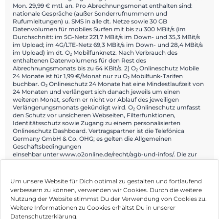
Mon. 29,99 € mtl. an. Pro Abrechnungsmonat enthalten sind:
nationale Gespräche (außer Sonderrufnummern und
Rufumleitungen) u. SMS in alle dt. Netze sowie 30 GB
Datenvolumen für mobiles Surfen mit bis zu 300 MBit/s (im
Durchschnitt: im 5G-Netz 221,7 MBit/s im Down- und 35,3 MBit/s
im Upload; im 4G/LTE-Netz 69,3 MBit/s im Down- und 28,4 MBit/s
im Upload) im dt. O₂ Mobilfunknetz. Nach Verbrauch des
enthaltenen Datenvolumens für den Rest des
Abrechnungsmonats bis zu 64 KBit/s. 2) O₂ Onlineschutz Mobile
24 Monate ist für 1,99 €/Monat nur zu O₂ Mobilfunk-Tarifen
buchbar. O₂ Onlineschutz 24 Monate hat eine Mindestlaufzeit von
24 Monaten und verlängert sich danach jeweils um einen
weiteren Monat, sofern er nicht vor Ablauf des jeweiligen
Verlängerungsmonats gekündigt wird. O₂ Onlineschutz umfasst
den Schutz vor unsicheren Webseiten, Filterfunktionen,
Identitätsschutz sowie Zugang zu einem personalisierten
Onlineschutz Dashboard. Vertragspartner ist die Telefónica
Germany GmbH & Co. OHG; es gelten die Allgemeinen
Geschäftsbedingungen
einsehbar unter www.o2online.de/recht/agb-und-infos/. Die zur
Nutzung erforderliche Datenverbindung ist nicht Gegenstand von
O₂ Onlineschutz.
Um unsere Website für Dich optimal zu gestalten und fortlaufend
verbessern zu können, verwenden wir Cookies. Durch die weitere
Nutzung der Website stimmst Du der Verwendung von Cookies zu.
Impressum
Weitere Informationen zu Cookies erhältst Du in unserer
Datenschutzerklärung.