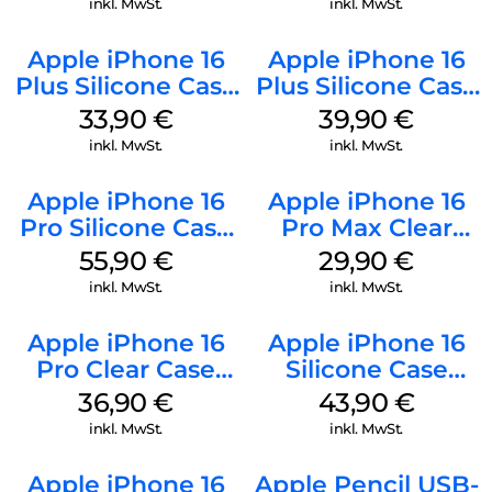
inkl. MwSt.
inkl. MwSt.
Apple iPhone 16
Apple iPhone 16
Plus Silicone Case
Plus Silicone Case
MagSafe Lake
MagSafe Plum
33,90
€
39,90
€
Green
inkl. MwSt.
inkl. MwSt.
Apple iPhone 16
Apple iPhone 16
Pro Silicone Case
Pro Max Clear
MagSafe Stone
Case MagSafe
55,90
€
29,90
€
Gray
Transparent
inkl. MwSt.
inkl. MwSt.
Apple iPhone 16
Apple iPhone 16
Pro Clear Case
Silicone Case
MagSafe
MagSafe Plum
36,90
€
43,90
€
Transparent
inkl. MwSt.
inkl. MwSt.
Apple iPhone 16
Apple Pencil USB-