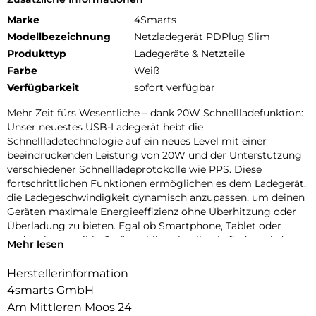
Marke
4Smarts
Modellbezeichnung
Netzladegerät PDPlug Slim
Produkttyp
Ladegeräte & Netzteile
Farbe
Weiß
Verfügbarkeit
sofort verfügbar
Mehr Zeit fürs Wesentliche – dank 20W Schnellladefunktion:
Unser neuestes USB-Ladegerät hebt die
Schnellladetechnologie auf ein neues Level mit einer
beeindruckenden Leistung von 20W und der Unterstützung
verschiedener Schnellladeprotokolle wie PPS. Diese
fortschrittlichen Funktionen ermöglichen es dem Ladegerät,
die Ladegeschwindigkeit dynamisch anzupassen, um deinen
Geräten maximale Energieeffizienz ohne Überhitzung oder
Überladung zu bieten. Egal ob Smartphone, Tablet oder
andere kompatible Geräte – blitzschnelles Aufladen wird
Mehr lesen
deine Wartezeiten drastisch verkürzen und dir mehr Zeit für
das Wesentliche lassen. Ein unverzichtbarer Begleiter für
Herstellerinformation
alle, die Technologie auf Spitzenniveau erwarten.
4smarts GmbH
Modernes Design trifft modernen Lifestyle:
Am Mittleren Moos 24