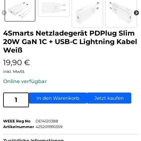
4Smarts Netzladegerät PDPlug Slim
20W GaN 1C + USB-C Lightning Kabel
Weiß
19,90
€
inkl. MwSt.
Online verfügbar
In den Warenkorb
Jetzt kaufen
WEEE Reg No
DE14120388
Artikelnummer
4252011910359
Zusätzliche Informationen