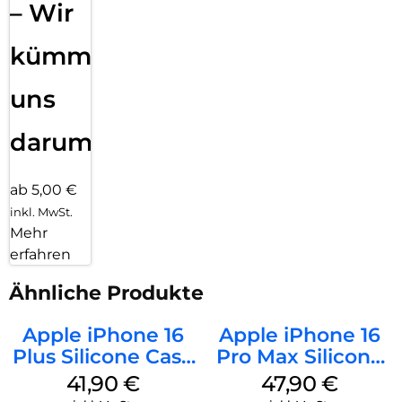
– Wir
kümmern
uns
darum!
ab 5,00 €
inkl. MwSt.
Mehr
erfahren
Ähnliche Produkte
Apple iPhone 16
Apple iPhone 16
Plus Silicone Case
Pro Max Silicone
MagSafe Stone
Case MagSafe
41,90
€
47,90
€
Gray
Black