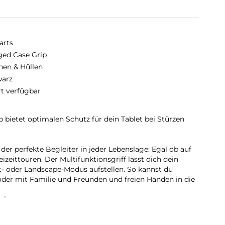
arts
ed Case Grip
hen & Hüllen
arz
rt verfügbar
bietet optimalen Schutz für dein Tablet bei Stürzen
der perfekte Begleiter in jeder Lebenslage: Egal ob auf
izeittouren. Der Multifunktionsgriff lässt dich dein
it- oder Landscape-Modus aufstellen. So kannst du
der mit Familie und Freunden und freien Händen in die
fe:
t und (Griff-)Sicherheit: So können absturzfrei
itet oder präsentiert, die Route durch die Stadt studiert