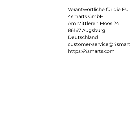
oder auch nur die E-Mails gec
Verschlussfähige Aussparunge
Verantwortliche für die EU
Die passgenauen Bedienelemen
4smarts GmbH
erhalten die perfekte Bedienba
Am Mittleren Moos 24
den Rundumschutz deines Tabl
86167 Augsburg
Deutschland
customer-service@4smar
https://4smarts.com