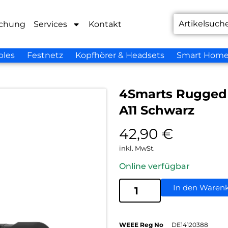
chung
Services
Kontakt
bles
Festnetz
Kopfhörer & Headsets
Smart Hom
4Smarts Rugged 
A11 Schwarz
42,90
€
inkl. MwSt.
Online verfügbar
In den Waren
WEEE Reg No
DE14120388