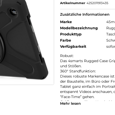
Artikelnummer
4252011913435
Zusätzliche Informationen
Marke
4Sm
Modellbezeichnung
Rugg
Produkttyp
Tasc
Farbe
Schw
Verfügbarkeit
sofo
Robust:
Das 4smarts Rugged Case Grip 
und Stößen.
360° Standfunktion:
Dieses robuste Markencase ist 
der Baustelle, im Büro oder Fre
Tablet ganz einfach im Portra
entspannt Videos anschauen, o
“Face-Time” gehen.
Größenverstellbare Handschlau
Mehr lesen
Die Handschlaufe bietet Komfor
Zeichnungen betrachtet, bearbe