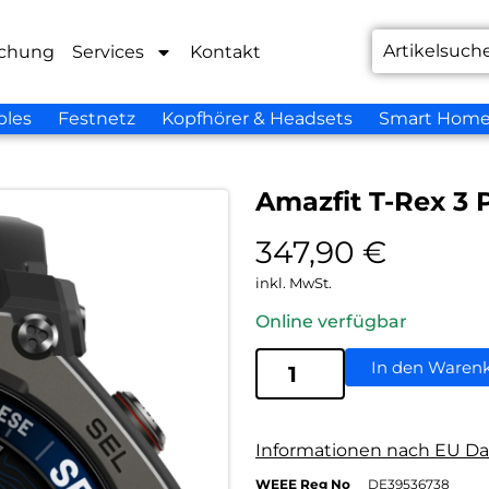
chung
Services
Kontakt
bles
Festnetz
Kopfhörer & Headsets
Smart Hom
Amazfit T-Rex 3 
347,90
€
inkl. MwSt.
Online verfügbar
In den Waren
Informationen nach EU Da
WEEE Reg No
DE39536738