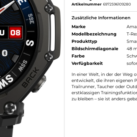
Artikelnummer
6972596109280
Zusätzliche Informationen
Marke
Amaz
Modellbezeichnung
T-Re
Produkttyp
Smar
Bildschirmdiagonale
48 
Farbe
Schw
Verfügbarkeit
sofo
In einer Welt, in der der Weg o
entwickelt, die ihren eigenen 
Trailrunner, Taucher oder Outd
erstklassigen Trainingsfunkti
zu bleiben – sie ist anders geb