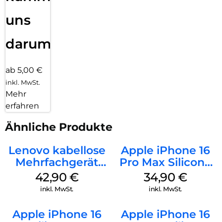
uns
darum!
ab 5,00 €
inkl. MwSt.
Mehr
erfahren
Ähnliche Produkte
Lenovo kabellose
Apple iPhone 16
Mehrfachgerät
Pro Max Silicone
Luna Grey
Case MagSafe
42,90
€
34,90
€
Denim
inkl. MwSt.
inkl. MwSt.
Apple iPhone 16
Apple iPhone 16