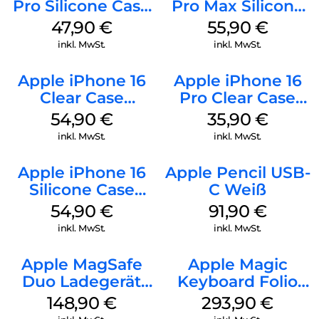
Pro Silicone Case
Pro Max Silicone
MagSafe Denim
Case MagSafe
47,90
€
55,90
€
Stone Gray
inkl. MwSt.
inkl. MwSt.
Apple iPhone 16
Apple iPhone 16
Clear Case
Pro Clear Case
MagSafe
MagSafe
54,90
€
35,90
€
Transparent
Transparent
inkl. MwSt.
inkl. MwSt.
Apple iPhone 16
Apple Pencil USB-
Silicone Case
C Weiß
MagSafe Lake
54,90
€
91,90
€
Green
inkl. MwSt.
inkl. MwSt.
Apple MagSafe
Apple Magic
Duo Ladegerät
Keyboard Folio
Weiß
iPad 10.9″ (10.Gen.)
148,90
€
293,90
€
Weiß