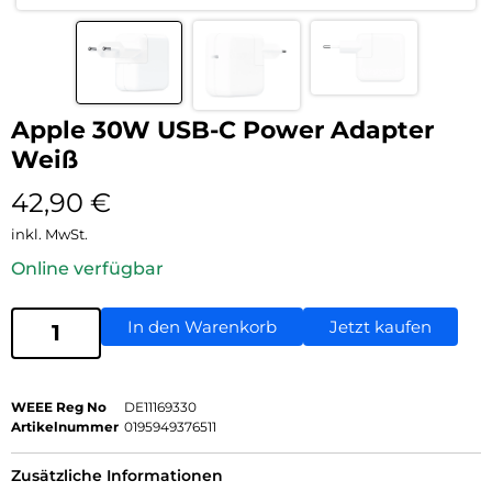
Apple 30W USB-C Power Adapter
Weiß
42,90
€
inkl. MwSt.
Online verfügbar
In den Warenkorb
Jetzt kaufen
WEEE Reg No
DE11169330
Artikelnummer
0195949376511
Zusätzliche Informationen