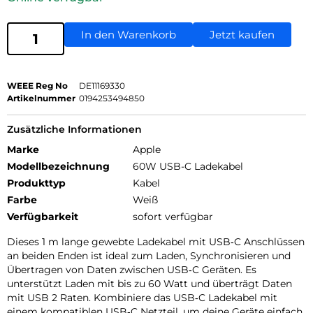
In den Warenkorb
Jetzt kaufen
WEEE Reg No
DE11169330
Artikelnummer
0194253494850
Zusätzliche Informationen
Marke
Apple
Modellbezeichnung
60W USB-C Ladekabel
Produkttyp
Kabel
Farbe
Weiß
Verfügbarkeit
sofort verfügbar
Dieses 1 m lange gewebte Ladekabel mit USB‑C Anschlüssen
an beiden Enden ist ideal zum Laden, Synchronisieren und
Übertragen von Daten zwischen USB‑C Geräten. Es
unterstützt Laden mit bis zu 60 Watt und überträgt Daten
mit USB 2 Raten. Kombiniere das USB‑C Ladekabel mit
einem kompatiblen USB‑C Netzteil, um deine Geräte einfach