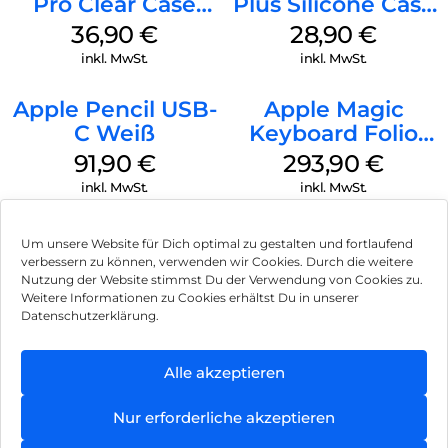
Pro Clear Case
Plus Silicone Case
MagSafe
MagSafe Black
36,90
€
28,90
€
Transparent
inkl. MwSt.
inkl. MwSt.
Apple Pencil USB-
Apple Magic
C Weiß
Keyboard Folio
iPad 10.9″ (10.Gen.)
91,90
€
293,90
€
Weiß
inkl. MwSt.
inkl. MwSt.
Um unsere Website für Dich optimal zu gestalten und fortlaufend
verbessern zu können, verwenden wir Cookies. Durch die weitere
Nutzung der Website stimmst Du der Verwendung von Cookies zu.
Impressum
Weitere Informationen zu Cookies erhältst Du in unserer
Datenschutzerklärung.
AGB
Datenschutz
Alle akzeptieren
Vertrag widerrufen
Nur erforderliche akzeptieren
Hinweis zur Batterieentsorgung