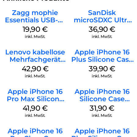
Zagg mophie
SanDisk
Essentials USB-C-
microSDXC Ultra
20W Charger PD
128 GB + Adapter
19,90
€
36,90
€
Weiß
Mobile
inkl. MwSt.
inkl. MwSt.
Lenovo kabellose
Apple iPhone 16
Mehrfachgerät
Plus Silicone Case
Luna Grey
MagSafe Plum
42,90
€
39,90
€
inkl. MwSt.
inkl. MwSt.
Apple iPhone 16
Apple iPhone 16
Pro Max Silicone
Silicone Case
Case MagSafe
MagSafe Fuchsia
41,90
€
31,90
€
Ultramarine
inkl. MwSt.
inkl. MwSt.
Apple iPhone 16
Apple iPhone 16