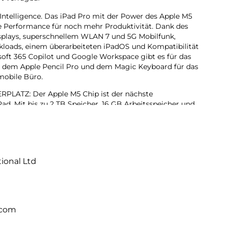
 Intelligence. Das iPad Pro mit der Power des Apple M5
de Performance für noch mehr Produktivität. Dank des
isplays, superschnellem WLAN 7 und 5G Mobilfunk,
rkloads, einem überarbeiteten iPadOS und Kompatibilität
oft 365 Copilot und Google Workspace gibt es für das
it dem Apple Pencil Pro und dem Magic Keyboard für das
 mobile Büro.
ATZ: Der Apple M5 Chip ist der nächste
ad. Mit bis zu 2 TB Speicher, 16 GB Arbeitsspeicher und
erators für KI Performance können Projekte jeder Größe
hr erledigen, dank iPadOS 26 mit Liquid Glass Design
ändern. Mit dem intuitiven und flexiblen Fenstersystem
tional Ltd
rganisiert und verwaltet wie nie zuvor.
lligence ist das persönliche Intelligenz System. Es hilft
rücken und Dinge einfacher zu erledigen – mit
bei jedem Schritt.
.com
Das fortschrittlichste Display der Welt mit extremer
, ProMotion, großem P3 Farbraum und True Tone.