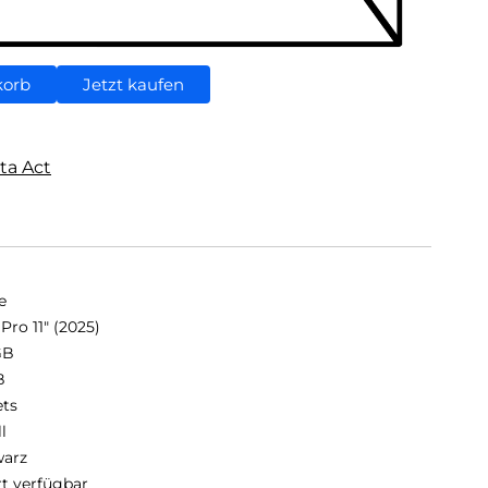
korb
Jetzt kaufen
ta Act
e
Pro 11" (2025)
GB
B
ets
ll
arz
rt verfügbar