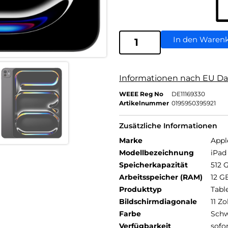
In den Waren
Informationen nach EU Da
WEEE Reg No
DE11169330
Artikelnummer
0195950395921
Zusätzliche Informationen
Marke
Appl
Modellbezeichnung
iPad 
Speicherkapazität
512 
Arbeitsspeicher (RAM)
12 G
Produkttyp
Tabl
Bildschirmdiagonale
11 Zo
Farbe
Schw
Verfügbarkeit
sofo