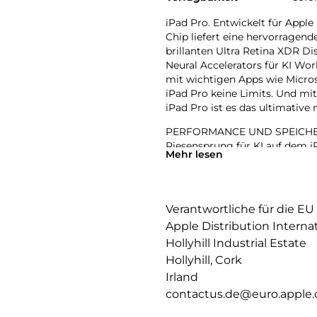
iPad Pro. Entwickelt für Apple
Chip liefert eine hervorragen
brillanten Ultra Retina XDR D
Neural Accelerators für KI Wo
mit wichtigen Apps wie Micros
iPad Pro keine Limits. Und m
iPad Pro ist es das ultimative
PERFORMANCE UND SPEICHERPL
Riesensprung für KI auf dem iP
Mehr lesen
leistungsstarken Neural Accel
einfach bewältigt werden.
IPADOS: Mit Pro Apps noch me
Verantwortliche für die EU
und Fähigkeiten, die alles ver
Apple Distribution Interna
werden Workflows gesteuert, o
Hollyhill Industrial Estate
APPLE INTELLIGENCE: Apple Inte
Hollyhill, Cork
zu kommunizieren, sich auszud
Irland
bahnbrechendem Datenschutz 
contactus.de@euro.apple
11 ULTRA RETINA XDR DISPLAY: 
Helligkeit, präzisem Kontrast