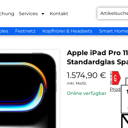
chung
Services
Kontakt
bles
Festnetz
Kopfhörer & Headsets
Smart Hom
Apple iPad Pro 11
Standardglas Sp
1.574,90
€
inkl. MwSt.
Produkt
Online verfügbar