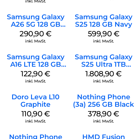
inkl. MwSt.
Samsung Galaxy
Samsung Galaxy
A26 5G 128 GB
S25 128 GB Navy
Mint
290,90
€
599,90
€
inkl. MwSt.
inkl. MwSt.
Samsung Galaxy
Samsung Galaxy
A16 LTE 128 GB
S25 Ultra 1TB
Black
Titanium Black
122,90
€
1.808,90
€
inkl. MwSt.
inkl. MwSt.
Doro Leva L10
Nothing Phone
Graphite
(3a) 256 GB Black
110,90
€
378,90
€
inkl. MwSt.
inkl. MwSt.
Nothing Phone
HMD Fusion