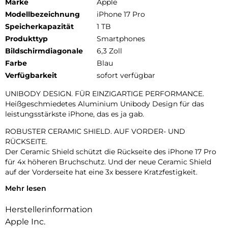
Marke
Apple
Modellbezeichnung
iPhone 17 Pro
Speicherkapazität
1 TB
Produkttyp
Smartphones
Bildschirmdiagonale
6,3 Zoll
Farbe
Blau
Verfügbarkeit
sofort verfügbar
UNIBODY DESIGN. FÜR EINZIGARTIGE PERFORMANCE.
Heißgeschmiedetes Aluminium Unibody Design für das
leistungsstärkste iPhone, das es ja gab.
ROBUSTER CERAMIC SHIELD. AUF VORDER- UND
RÜCKSEITE.
Der Ceramic Shield schützt die Rückseite des iPhone 17 Pro
für 4x höheren Bruchschutz. Und der neue Ceramic Shield
auf der Vorderseite hat eine 3x bessere Kratzfestigkeit.
Mehr lesen
DAS ULTIMATIVE PRO KAMERA-SYSTEM.
Mit 48 MP Rückkameras und 8x Zoom in optischer Qualität –
Herstellerinformation
dem größten Zoombereich, den es je bei einem iPhone gab.
Das ist wie 8 Pro Objektive in deiner Hosentasche.
Apple Inc.