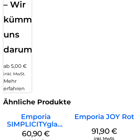
– Wir
kümmern
uns
darum!
ab 5,00 €
inkl. MwSt.
Mehr
erfahren
Ähnliche Produkte
Emporia
Emporia JOY Rot
SIMPLICITYglam
91,90
€
Weiss
60,90
€
inkl. MwSt.