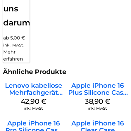
uns
darum!
ab 5,00 €
inkl. MwSt.
Mehr
erfahren
Ähnliche Produkte
Lenovo kabellose
Apple iPhone 16
Mehrfachgerät
Plus Silicone Case
Luna Grey
MagSafe Denim
42,90
€
38,90
€
inkl. MwSt.
inkl. MwSt.
Apple iPhone 16
Apple iPhone 16
Pro Silicone Case
Clear Case