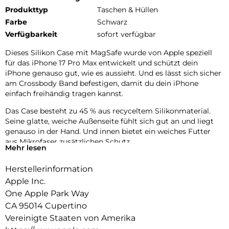
Produkttyp
Taschen & Hüllen
Farbe
Schwarz
Verfügbarkeit
sofort verfügbar
Dieses Silikon Case mit MagSafe wurde von Apple speziell
für das iPhone 17 Pro Max entwickelt und schützt dein
iPhone genauso gut, wie es aussieht. Und es lässt sich sicher
am Crossbody Band befestigen, damit du dein iPhone
einfach freihändig tragen kannst.
Das Case besteht zu 45 % aus recyceltem Silikon­material.
Seine glatte, weiche Außenseite fühlt sich gut an und liegt
genauso in der Hand. Und innen bietet ein weiches Futter
aus Mikrofaser zusätzlichen Schutz.
Mehr lesen
Dieses Case funktioniert nahtlos mit der Kamera­steuerung.
Herstellerinformation
Es kommt mit Saphirglas mit einer leitenden Schicht, die die
Bewegungen deines Fingers zur Kamerasteuerung
Apple Inc.
überträgt.
One Apple Park Way
CA 95014 Cupertino
Mit integrierten Magneten, die sich perfekt am iPhone 17 Pro
Max ausrichten, hält das Case ganz einfach und sorgt für
Vereinigte Staaten von Amerika
schnelleres kabelloses Laden. Lass dein iPhone beim Laden