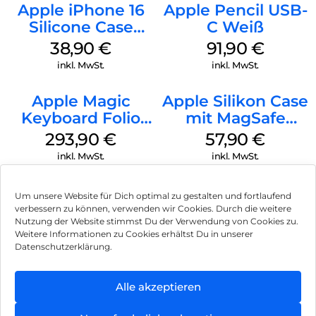
Apple iPhone 16
Apple Pencil USB-
Silicone Case
C Weiß
MagSafe
38,90
€
91,90
€
Ultramarine
inkl. MwSt.
inkl. MwSt.
Apple Magic
Apple Silikon Case
Keyboard Folio
mit MagSafe
iPad 10.9″ (10.Gen.)
iPhone 14 Pro
293,90
€
57,90
€
Weiß
(PRODUCT)RED
inkl. MwSt.
inkl. MwSt.
Um unsere Website für Dich optimal zu gestalten und fortlaufend
verbessern zu können, verwenden wir Cookies. Durch die weitere
Nutzung der Website stimmst Du der Verwendung von Cookies zu.
Impressum
Weitere Informationen zu Cookies erhältst Du in unserer
Datenschutzerklärung.
AGB
Datenschutz
Alle akzeptieren
Vertrag widerrufen