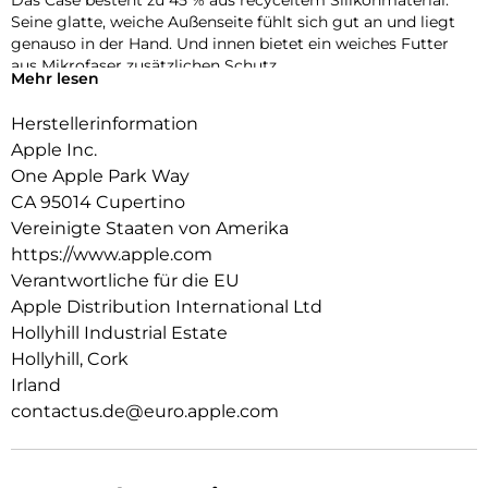
Das Case besteht zu 45 % aus recyceltem Silikon­material.
Seine glatte, weiche Außenseite fühlt sich gut an und liegt
genauso in der Hand. Und innen bietet ein weiches Futter
aus Mikrofaser zusätzlichen Schutz.
Mehr lesen
Dieses Case funktioniert nahtlos mit der Kamera­steuerung.
Herstellerinformation
Es kommt mit Saphirglas mit einer leitenden Schicht, die die
Bewegungen deines Fingers zur Kamerasteuerung
Apple Inc.
überträgt.
One Apple Park Way
CA 95014 Cupertino
Mit integrierten Magneten, die sich perfekt am iPhone 17 Pro
ausrichten, hält das Case ganz einfach und sorgt für
Vereinigte Staaten von Amerika
schnelleres kabel­loses Laden. Lass dein iPhone beim Laden
https://www.apple.com
einfach im Case und docke dein MagSafe Ladegerät an oder
Verantwortliche für die EU
leg es auf dein Qi2 25W oder Qi zertifiziertes Ladegerät.
Apple Distribution International Ltd
Wie jedes von Apple entwickelte Case durchläuft es im Laufe
Hollyhill Industrial Estate
des Design‑ und Fertigungs­prozesses Tausende von
Hollyhill, Cork
Teststunden. Deshalb sieht es nicht nur großartig aus,
Irland
sondern ist auch dafür gemacht, dein iPhone vor Kratzern
contactus.de@euro.apple.com
und bei Stürzen zu schützen.