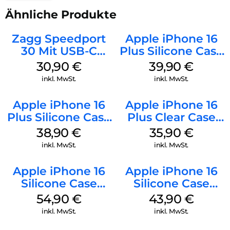
Ähnliche Produkte
Zagg Speedport
Apple iPhone 16
30 Mit USB-C
Plus Silicone Case
Kabel Weiß
MagSafe Plum
30,90
€
39,90
€
inkl. MwSt.
inkl. MwSt.
Apple iPhone 16
Apple iPhone 16
Plus Silicone Case
Plus Clear Case
MagSafe Denim
MagSafe
38,90
€
35,90
€
Transparent
inkl. MwSt.
inkl. MwSt.
Apple iPhone 16
Apple iPhone 16
Silicone Case
Silicone Case
MagSafe Lake
MagSafe Plum
54,90
€
43,90
€
Green
inkl. MwSt.
inkl. MwSt.