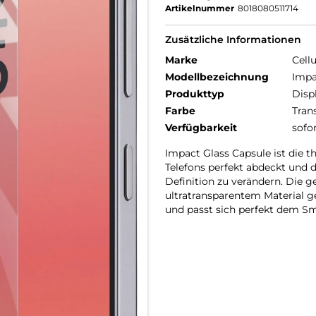
Artikelnummer
8018080511714
Zusätzliche Informationen
Marke
Cellu
Modellbezeichnung
Impa
Produkttyp
Disp
Farbe
Tran
Verfügbarkeit
sofo
Impact Glass Capsule ist die 
Telefons perfekt abdeckt und d
Definition zu verändern. Die g
ultratransparentem Material ge
und passt sich perfekt dem Sm