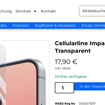
chung
Services
Kontakt
bles
Festnetz
Kopfhörer & Headsets
Smart Hom
Cellularline Imp
Transparent
17,90
€
inkl. MwSt.
Online verfügbar
In den Waren
WEEE Reg No
DE65571297