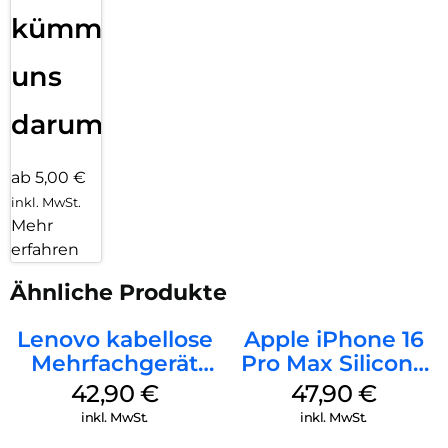
kümmern
uns
darum!
ab 5,00 €
inkl. MwSt.
Mehr
erfahren
Ähnliche Produkte
Lenovo kabellose
Apple iPhone 16
Mehrfachgerät
Pro Max Silicone
Luna Grey
Case MagSafe
42,90
€
47,90
€
Black
inkl. MwSt.
inkl. MwSt.