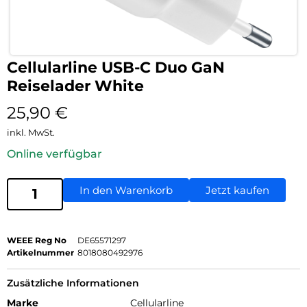
Cellularline USB-C Duo GaN
Reiselader White
25,90
€
inkl. MwSt.
Online verfügbar
In den Warenkorb
Jetzt kaufen
WEEE Reg No
DE65571297
Artikelnummer
8018080492976
Zusätzliche Informationen
Marke
Cellularline