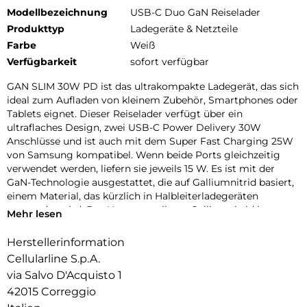
Modellbezeichnung
USB-C Duo GaN Reiselader
Produkttyp
Ladegeräte & Netzteile
Farbe
Weiß
Verfügbarkeit
sofort verfügbar
GAN SLIM 30W PD ist das ultrakompakte Ladegerät, das sich
ideal zum Aufladen von kleinem Zubehör, Smartphones oder
Tablets eignet. Dieser Reiselader verfügt über ein
ultraflaches Design, zwei USB-C Power Delivery 30W
Anschlüsse und ist auch mit dem Super Fast Charging 25W
von Samsung kompatibel. Wenn beide Ports gleichzeitig
verwendet werden, liefern sie jeweils 15 W. Es ist mit der
GaN-Technologie ausgestattet, die auf Galliumnitrid basiert,
einem Material, das kürzlich in Halbleiterladegeräten
verwendet wird. Der Hauptvorteil von Galliumnitrid im
Mehr lesen
Vergleich zu Ladegeräten besteht darin, dass es weniger
Wärme erzeugt. Durch die reduzierte Wärmeentwicklung
Herstellerinformation
können die Komponenten näher beieinander platziert
Cellularline S.p.A.
werden, wodurch die Gesamtgröße der Ladegeräte reduziert
via Salvo D'Acquisto 1
wird.
42015 Correggio