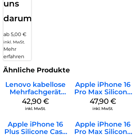
uns
darum!
ab 5,00 €
inkl. MwSt.
Mehr
erfahren
Ähnliche Produkte
Lenovo kabellose
Apple iPhone 16
Mehrfachgerät
Pro Max Silicone
Luna Grey
Case MagSafe
42,90
€
47,90
€
Black
inkl. MwSt.
inkl. MwSt.
Apple iPhone 16
Apple iPhone 16
Plus Silicone Case
Pro Max Silicone