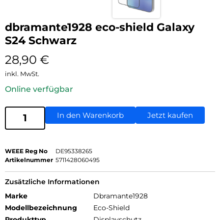
dbramante1928 eco-shield Galaxy
S24 Schwarz
28,90
€
inkl. MwSt.
Online verfügbar
In den Warenkorb
Jetzt kaufen
WEEE Reg No
DE95338265
Artikelnummer
5711428060495
Zusätzliche Informationen
Marke
Dbramante1928
Modellbezeichnung
Eco-Shield
Produkttyp
Displayschutz