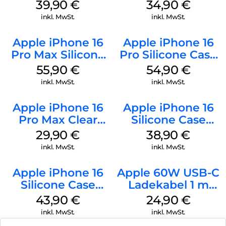
MagSafe Plum
Case MagSafe
39,90
€
34,90
€
Denim
inkl. MwSt.
inkl. MwSt.
Apple iPhone 16
Apple iPhone 16
Pro Max Silicone
Pro Silicone Case
Case MagSafe
MagSafe Black
55,90
€
54,90
€
Stone Gray
inkl. MwSt.
inkl. MwSt.
Apple iPhone 16
Apple iPhone 16
Pro Max Clear
Silicone Case
Case MagSafe
MagSafe
29,90
€
38,90
€
Transparent
Ultramarine
inkl. MwSt.
inkl. MwSt.
Apple iPhone 16
Apple 60W USB-C
Silicone Case
Ladekabel 1 m
MagSafe Plum
Weiß
43,90
€
24,90
€
inkl. MwSt.
inkl. MwSt.