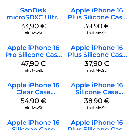
SanDisk
Apple iPhone 16
microSDXC Ultra
Plus Silicone Case
128 GB + Adapter
MagSafe Plum
33,90
€
39,90
€
Mobile
inkl. MwSt.
inkl. MwSt.
Apple iPhone 16
Apple iPhone 16
Pro Silicone Case
Plus Silicone Case
MagSafe Denim
MagSafe Lake
47,90
€
37,90
€
Green
inkl. MwSt.
inkl. MwSt.
Apple iPhone 16
Apple iPhone 16
Clear Case
Silicone Case
MagSafe
MagSafe
54,90
€
38,90
€
Transparent
Ultramarine
inkl. MwSt.
inkl. MwSt.
Apple iPhone 16
Apple iPhone 16
Silicone Case
Plus Silicone Case