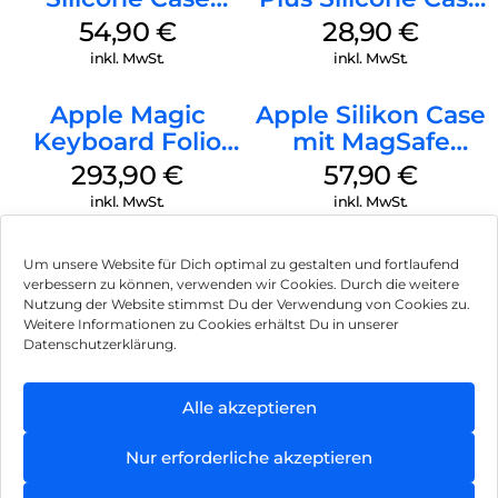
MagSafe Black
MagSafe Black
54,90
€
28,90
€
inkl. MwSt.
inkl. MwSt.
Apple Magic
Apple Silikon Case
Keyboard Folio
mit MagSafe
iPad 10.9″ (10.Gen.)
iPhone 14 Pro
293,90
€
57,90
€
Weiß
(PRODUCT)RED
inkl. MwSt.
inkl. MwSt.
Um unsere Website für Dich optimal zu gestalten und fortlaufend
verbessern zu können, verwenden wir Cookies. Durch die weitere
Nutzung der Website stimmst Du der Verwendung von Cookies zu.
Impressum
Weitere Informationen zu Cookies erhältst Du in unserer
Datenschutzerklärung.
AGB
Datenschutz
Alle akzeptieren
Können wir Dir behilflich sein?
Vertrag widerrufen
Nur erforderliche akzeptieren
Hinweis zur Batterieentsorgung