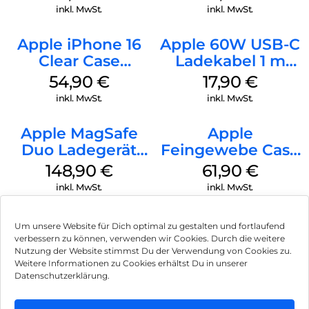
Transparent
Transparent
inkl. MwSt.
inkl. MwSt.
Apple iPhone 16
Apple 60W USB-C
Clear Case
Ladekabel 1 m
MagSafe
Weiß
54,90
€
17,90
€
Transparent
inkl. MwSt.
inkl. MwSt.
Apple MagSafe
Apple
Duo Ladegerät
Feingewebe Case
Weiß
iPhone 15 Pro
148,90
€
61,90
€
MagSafe Schwarz
inkl. MwSt.
inkl. MwSt.
Um unsere Website für Dich optimal zu gestalten und fortlaufend
verbessern zu können, verwenden wir Cookies. Durch die weitere
Nutzung der Website stimmst Du der Verwendung von Cookies zu.
Impressum
Weitere Informationen zu Cookies erhältst Du in unserer
Datenschutzerklärung.
AGB