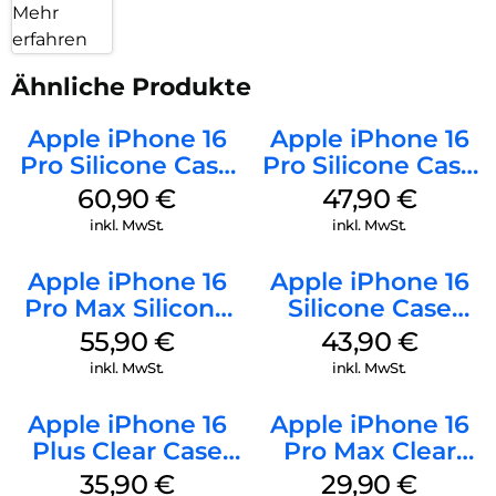
Mehr
erfahren
Ähnliche Produkte
Apple iPhone 16
Apple iPhone 16
Pro Silicone Case
Pro Silicone Case
MagSafe Stone
MagSafe Denim
60,90
€
47,90
€
Gray
inkl. MwSt.
inkl. MwSt.
Apple iPhone 16
Apple iPhone 16
Pro Max Silicone
Silicone Case
Case MagSafe
MagSafe Plum
55,90
€
43,90
€
Stone Gray
inkl. MwSt.
inkl. MwSt.
Apple iPhone 16
Apple iPhone 16
Plus Clear Case
Pro Max Clear
MagSafe
Case MagSafe
35,90
€
29,90
€