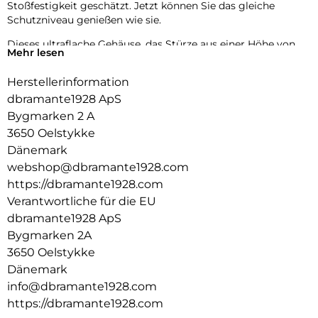
Stoßfestigkeit geschätzt. Jetzt können Sie das gleiche
Schutzniveau genießen wie sie.
Dieses ultraflache Gehäuse, das Stürze aus einer Höhe von
Mehr lesen
bis zu 4 Metern übersteht, bietet maximalen Schutz ohne
zusätzliches Gewicht. Der integrierte MagSafe-Magnet sorgt
Herstellerinformation
für müheloses kabelloses Aufladen und macht Ihr Erlebnis
dbramante1928 ApS
nahtlos und bequem. Wählen Sie Iceland Ultra D3O MagSafe
für den dünnsten und fortschrittlichsten Schutz Ihres
Bygmarken 2 A
Telefons.
3650 Oelstykke
Dänemark
webshop@dbramante1928.com
https://dbramante1928.com
Verantwortliche für die EU
dbramante1928 ApS
Bygmarken 2A
3650 Oelstykke
Dänemark
info@dbramante1928.com
https://dbramante1928.com