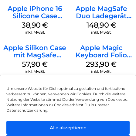
Apple iPhone 16
Apple MagSafe
Silicone Case
Duo Ladegerät
MagSafe
Weiß
38,90
€
148,90
€
Ultramarine
inkl. MwSt.
inkl. MwSt.
Apple Silikon Case
Apple Magic
mit MagSafe
Keyboard Folio
iPhone 14 Pro
iPad 10.9″ (10.Gen.)
57,90
€
293,90
€
(PRODUCT)RED
Weiß
inkl. MwSt.
inkl. MwSt.
Um unsere Website für Dich optimal zu gestalten und fortlaufend
verbessern zu können, verwenden wir Cookies. Durch die weitere
Nutzung der Website stimmst Du der Verwendung von Cookies zu.
Impressum
Weitere Informationen zu Cookies erhältst Du in unserer
Datenschutzerklärung.
AGB
Datenschutz
Alle akzeptieren