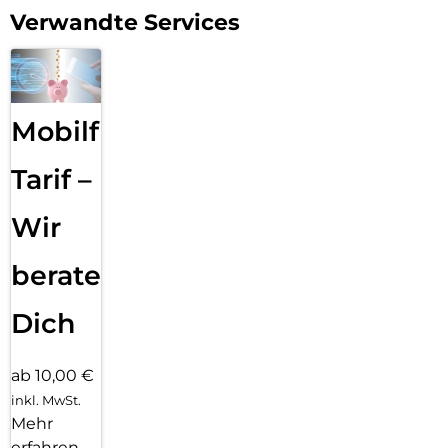
allen anderen Markenanbietern üblich, „von der Stange“ in
Verwandte Services
Asien zugekauft. Unsere Gläser sind mit 10H Härtegrad
zudem die härtesten und besten im Markt, was uns
regelmäßig durch Bestnoten und Testsiege von der
Internationalen Fachpresse attestiert wird.
Mobilfunk
Darüber hinaus ist uns Klimaschutz ein echtes Anliegen:
DISPLEX unterstützt die Klimaschutz-Organisation „Plant-
for-the-Planet“, die durch Aufforstungsaktionen weltweit
Tarif –
schädliches CO2 bindet. Unsere Verpackungen sind darüber
hinaus ökologisch optimiert und wir vermeiden konsequent
Wir
überflüssige Kunststoffe und Verbundmaterialien in unseren
Verpackungen..
beraten
Dich
ab 10,00 €
inkl. MwSt.
Mehr
erfahren