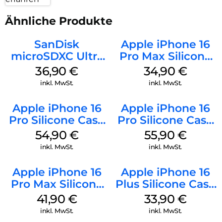
Ähnliche Produkte
SanDisk
Apple iPhone 16
microSDXC Ultra
Pro Max Silicone
128 GB + Adapter
Case MagSafe
36,90
€
34,90
€
Mobile
Denim
inkl. MwSt.
inkl. MwSt.
Apple iPhone 16
Apple iPhone 16
Pro Silicone Case
Pro Silicone Case
MagSafe Black
MagSafe Stone
54,90
€
55,90
€
Gray
inkl. MwSt.
inkl. MwSt.
Apple iPhone 16
Apple iPhone 16
Pro Max Silicone
Plus Silicone Case
Case MagSafe
MagSafe Lake
41,90
€
33,90
€
Ultramarine
Green
inkl. MwSt.
inkl. MwSt.