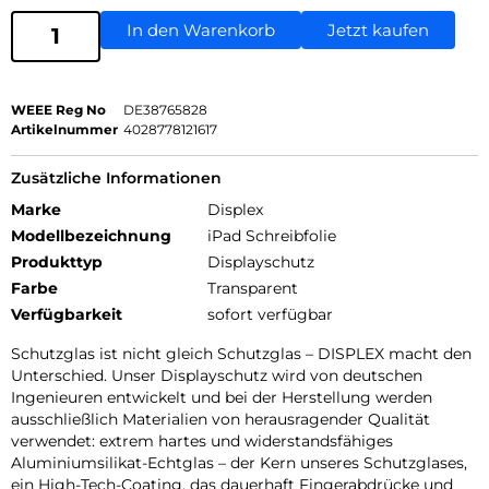
In den Warenkorb
Jetzt kaufen
WEEE Reg No
DE38765828
Artikelnummer
4028778121617
Zusätzliche Informationen
Marke
Displex
Modellbezeichnung
iPad Schreibfolie
Produkttyp
Displayschutz
Farbe
Transparent
Verfügbarkeit
sofort verfügbar
Schutzglas ist nicht gleich Schutzglas – DISPLEX macht den
Unterschied. Unser Displayschutz wird von deutschen
Ingenieuren entwickelt und bei der Herstellung werden
ausschließlich Materialien von herausragender Qualität
verwendet: extrem hartes und widerstandsfähiges
Aluminiumsilikat-Echtglas – der Kern unseres Schutzglases,
ein High-Tech-Coating, das dauerhaft Fingerabdrücke und