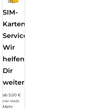
Einfaches, blasenfreies Aufbringen:
Mit dem EASY-ON Eco-Montagerahmen und dem
SIM-
dazugehörigen Video Tutorial gestaltet sich die Montage des
Tempered Glass schnell, einfach und exakt. Das Ergebnis:
kein schiefes Aufliegen des Screen Protectors auf dem
Karten
Display, keine verdeckten Öffnungen für Lautsprecher oder
Mikrofone und erst recht keine Blasen unter dem Schutzglas.
Service:
Gut für die Umwelt: der Eco-Montagerahmen besteht zu
100% aus recyclebarem Premium-Vollkarton und kann nach
Wir
dem Einsatz bedenkenlos mit dem Altpapier recycelt
werden.
helfen
Dir
weiter
ab 5,00 €
inkl. MwSt.
Mehr