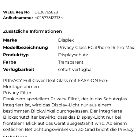
WEEE Reg No
DE38765828
Artikelnummer
4028778123734
Zusätzliche Informationen
Marke
Displex
Modellbezeichnung
Privacy Glass FC iPhone 16 Pro Max
Produkttyp
Displayschutz
Farbe
Transparent
Verfügbarkeit
sofort verfügbar
PRIVACY Full Cover Real Glass mit EASY-ON Eco-
Montagerahmen
Privacy Filter:
Dank dem speziellem Privacy-Filter, der in das Schutzglas
integriert ist, wird das Display-Licht nur aus einem
bestimmten Blickwinkel durchgelassen. Der integrierte
Blickschutzfilter bewirkt, dass das Display-Licht nur bei
frontalem Blick auf das Gerät ausgestrahlt wird. Ab einem
seitlichen Betrachtungswinkel von 30 Grad bricht die Privacy
Filter Protection das Licht, das Display erscheint schwarz.