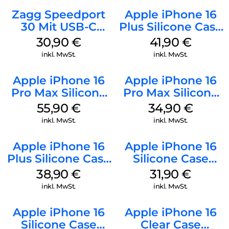
Zagg Speedport
Apple iPhone 16
30 Mit USB-C
Plus Silicone Case
Kabel Weiß
MagSafe Stone
30,90
€
41,90
€
Gray
inkl. MwSt.
inkl. MwSt.
Apple iPhone 16
Apple iPhone 16
Pro Max Silicone
Pro Max Silicone
Case MagSafe
Case MagSafe
55,90
€
34,90
€
Stone Gray
Denim
inkl. MwSt.
inkl. MwSt.
Apple iPhone 16
Apple iPhone 16
Plus Silicone Case
Silicone Case
MagSafe Denim
MagSafe Fuchsia
38,90
€
31,90
€
inkl. MwSt.
inkl. MwSt.
Apple iPhone 16
Apple iPhone 16
Silicone Case
Clear Case