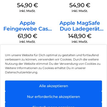
MagSafe Lake
MagSafe
54,90
€
54,90
€
Green
Transparent
inkl. MwSt.
inkl. MwSt.
Apple
Apple MagSafe
Feingewebe Case
Duo Ladegerät
iPhone 15 Pro
Weiß
61,90
€
148,90
€
MagSafe Schwarz
inkl. MwSt.
inkl. MwSt.
Um unsere Website für Dich optimal zu gestalten und fortlaufend
verbessern zu können, verwenden wir Cookies. Durch die weitere
Nutzung der Website stimmst Du der Verwendung von Cookies zu.
Impressum
Weitere Informationen zu Cookies erhältst Du in unserer
Datenschutzerklärung.
AGB
Datenschutz
Alle akzeptieren
Vertrag widerrufen
Nur erforderliche akzeptieren
Hinweis zur Batterieentsorgung