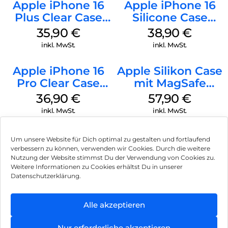
Apple iPhone 16
Apple iPhone 16
Plus Clear Case
Silicone Case
MagSafe
MagSafe
35,90
€
38,90
€
Transparent
Ultramarine
inkl. MwSt.
inkl. MwSt.
Apple iPhone 16
Apple Silikon Case
Pro Clear Case
mit MagSafe
MagSafe
iPhone 14 Pro
36,90
€
57,90
€
Transparent
(PRODUCT)RED
inkl. MwSt.
inkl. MwSt.
Um unsere Website für Dich optimal zu gestalten und fortlaufend
verbessern zu können, verwenden wir Cookies. Durch die weitere
Nutzung der Website stimmst Du der Verwendung von Cookies zu.
Impressum
Weitere Informationen zu Cookies erhältst Du in unserer
Datenschutzerklärung.
AGB
Datenschutz
Alle akzeptieren
Vertrag widerrufen
Nur erforderliche akzeptieren