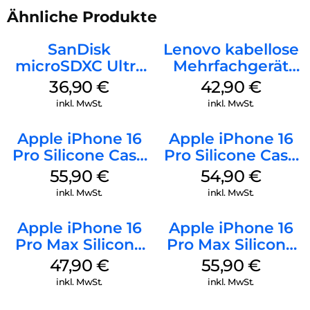
Ähnliche Produkte
SanDisk
Lenovo kabellose
microSDXC Ultra
Mehrfachgerät
128 GB + Adapter
Luna Grey
36,90
€
42,90
€
Mobile
inkl. MwSt.
inkl. MwSt.
Apple iPhone 16
Apple iPhone 16
Pro Silicone Case
Pro Silicone Case
MagSafe Stone
MagSafe Black
55,90
€
54,90
€
Gray
inkl. MwSt.
inkl. MwSt.
Apple iPhone 16
Apple iPhone 16
Pro Max Silicone
Pro Max Silicone
Case MagSafe
Case MagSafe
47,90
€
55,90
€
Black
Stone Gray
inkl. MwSt.
inkl. MwSt.