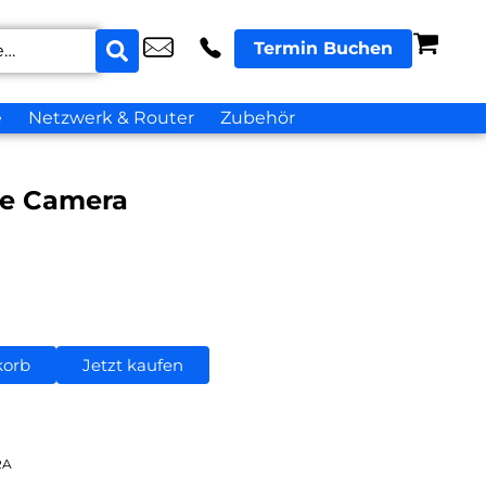
Termin Buchen
e
Netzwerk & Router
Zubehör
ie Camera
korb
Jetzt kaufen
RA