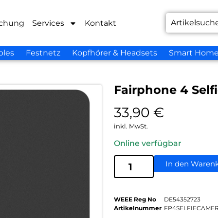
chung
Services
Kontakt
bles
Festnetz
Kopfhörer & Headsets
Smart Hom
Fairphone 4 Self
33,90
€
inkl. MwSt.
Online verfügbar
In den Waren
WEEE Reg No
DE54352723
Artikelnummer
FP4SELFIECAME