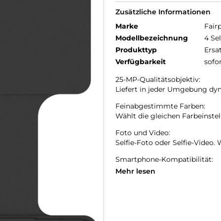
Zusätzliche Informationen
Marke
Fair
Modellbezeichnung
4 Se
Produkttyp
Ersa
Verfügbarkeit
sofo
25-MP-Qualitätsobjektiv:
Liefert in jeder Umgebung dyn
Feinabgestimmte Farben:
Wählt die gleichen Farbeinste
Foto und Video:
Selfie-Foto oder Selfie-Video.
Smartphone-Kompatibilität:
Nur für das Fairphone 4.
Mehr lesen