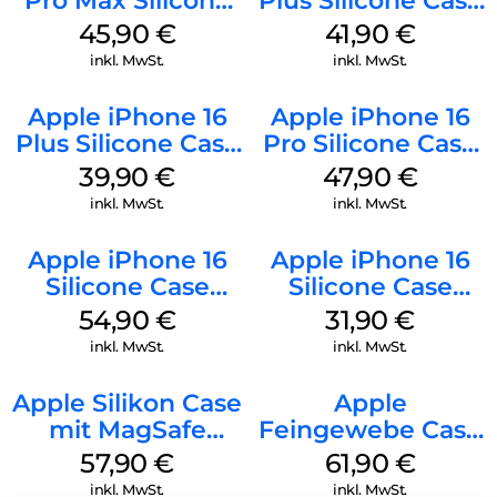
Pro Max Silicone
Plus Silicone Case
Case MagSafe
MagSafe Stone
45,90
€
41,90
€
Ultramarine
Gray
inkl. MwSt.
inkl. MwSt.
Apple iPhone 16
Apple iPhone 16
Plus Silicone Case
Pro Silicone Case
MagSafe Plum
MagSafe Denim
39,90
€
47,90
€
inkl. MwSt.
inkl. MwSt.
Apple iPhone 16
Apple iPhone 16
Silicone Case
Silicone Case
MagSafe Black
MagSafe Fuchsia
54,90
€
31,90
€
inkl. MwSt.
inkl. MwSt.
Apple Silikon Case
Apple
mit MagSafe
Feingewebe Case
iPhone 14 Pro
iPhone 15 Pro
57,90
€
61,90
€
(PRODUCT)RED
MagSafe Schwarz
inkl. MwSt.
inkl. MwSt.