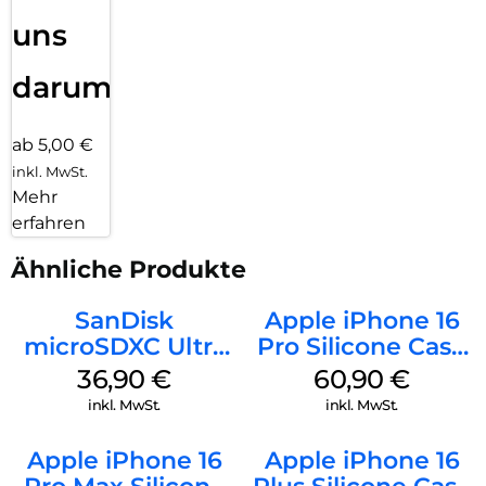
uns
darum!
ab 5,00 €
inkl. MwSt.
Mehr
erfahren
Ähnliche Produkte
SanDisk
Apple iPhone 16
microSDXC Ultra
Pro Silicone Case
128 GB + Adapter
MagSafe Stone
36,90
€
60,90
€
Mobile
Gray
inkl. MwSt.
inkl. MwSt.
Apple iPhone 16
Apple iPhone 16