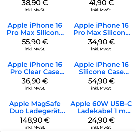
MagSafe Denim
MagSafe Stone
38,90
€
41,90
€
Gray
inkl. MwSt.
inkl. MwSt.
Apple iPhone 16
Apple iPhone 16
Pro Max Silicone
Pro Max Silicone
Case MagSafe
Case MagSafe
55,90
€
34,90
€
Stone Gray
Denim
inkl. MwSt.
inkl. MwSt.
Apple iPhone 16
Apple iPhone 16
Pro Clear Case
Silicone Case
MagSafe
MagSafe Black
36,90
€
54,90
€
Transparent
inkl. MwSt.
inkl. MwSt.
Apple MagSafe
Apple 60W USB-C
Duo Ladegerät
Ladekabel 1 m
Weiß
Weiß
148,90
€
24,90
€
inkl. MwSt.
inkl. MwSt.