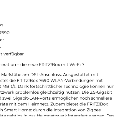
Z!
7690
er
ß
rt verfügbar
ration – die neue FRITZ!Box mit Wi-Fi 7
e Maßstäbe am DSL-Anschluss. Ausgestattet mit
istet die FRITZ!Box 7690 WLAN-Verbindungen mit
0 MBit/s. Dank fortschrittlicher Technologie können nun
werk problemlos gleichzeitig nutzen. Die 2,5-Gigabit
d zwei Gigabit-LAN-Ports ermöglichen noch schnellere
äte mit dem Heimnetz. Zudem bietet die FRITZ!Box
h Smart Home: durch die Integration von Zigbee
te nahtlos in das Heimnetzwerk integriert werden. Das
öglicht eine problemlose Einbindung und Steuerung
höchste Sicherheitsstandards (WPA3/WPA2) für erhöhten