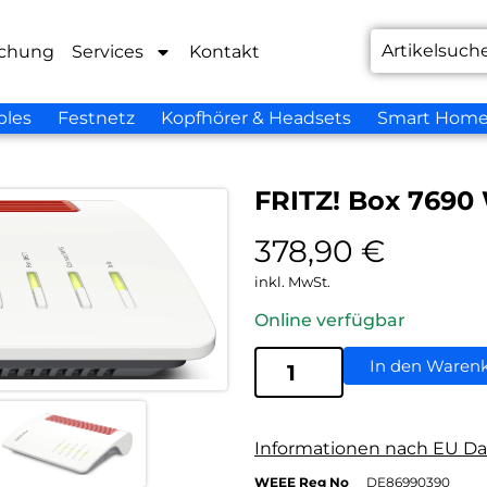
chung
Services
Kontakt
bles
Festnetz
Kopfhörer & Headsets
Smart Hom
FRITZ! Box 7690
378,90
€
inkl. MwSt.
Online verfügbar
In den Waren
Informationen nach EU Da
WEEE Reg No
DE86990390