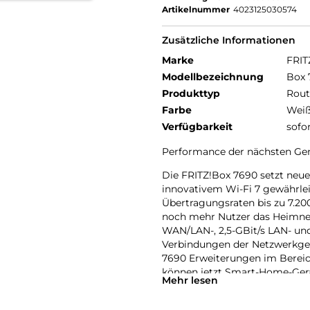
Artikelnummer
4023125030574
Zusätzliche Informationen
Marke
FRIT
Modellbezeichnung
Box 
Produkttyp
Rout
Farbe
Wei
Verfügbarkeit
sofo
Performance der nächsten Gene
Die FRITZ!Box 7690 setzt neu
innovativem Wi-Fi 7 gewährle
Übertragungsraten bis zu 7.20
noch mehr Nutzer das Heimnetz
WAN/LAN-, 2,5-GBit/s LAN- un
Verbindungen der Netzwerkger
7690 Erweiterungen im Bereic
können jetzt Smart-Home-Gerä
Mehr lesen
Betriebssystem FRITZ!OS erm
dieser Geräte. Zudem sorgen 