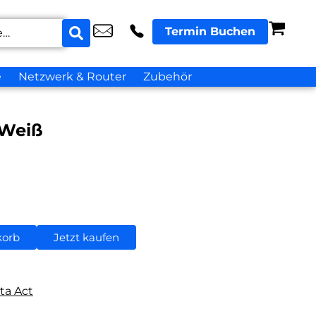
Termin Buchen
e
Netzwerk & Router
Zubehör
 Weiß
korb
Jetzt kaufen
ta Act