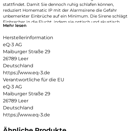
stattfindet. Damit Sie dennoch ruhig schlafen können,
reduziert Homematic IP mit der Alarmsirene die Gefahr
unbemerkter Einbrüche auf ein Minimum. Die Sirene schlägt
Einbrecher in die Flucht, indem sie optisch und akustisch
Mehr lesen
alarmiert. Das bekommen nicht nur Sie mit, sondern auch
die gesamte Nachbarschaft und Passanten.
Herstellerinformation
Unsere Produkte in neuer Dimension:
eQ-3 AG
Maiburger Straße 29
Drehen Sie das Produkt in alle Richtungen, zoomen Sie
26789 Leer
heran und erleben Sie es in drei Dimensionen. So erhalten Sie
ein detailgenaues Bild von Ihren Lieblingsprodukten.
Deutschland
https://www.eq-3.de
Ihre Vorteile auf einen Blick:
Verantwortliche für die EU
Sie wollen sicherer leben, Geld sparen und die Umwelt
eQ-3 AG
schonen oder einfach Ihren Wohnkomfort erhöhen? Es gibt
Maiburger Straße 29
viele gute Gründe für ein Smart Home. Finden Sie jetzt mehr
26789 Leer
heraus!
Deutschland
Smarte Helfer für Ihr Zuhause:
https://www.eq-3.de
Mit über 150 smarten Helfern haben wir für jede Idee die
passende Lösung. Folgen Sie unserer Empfehlung oder
Ähnliche Produkte