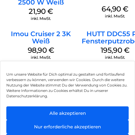
2500 W Weiß
noch keine Sekunde.
64,90
€
21,90
€
Einfamilienhaus mit schöner Galerie:
inkl. MwSt.
inkl. MwSt.
Die junge Familie hat ihren Neubau mit smarter Technik von
Homematic IP ausgestattet, um noch mehr Komfort im
Imou Cruiser 2 3K
HUTT DDC55 
Zuhause genießen zu können sowie zukunftssicher zu bauen.
Weiß
Fensterputzrob
Neubau in Oppin:
Weiß
98,90
€
195,90
€
Der moderne Neubau in Oppin verfügt über zwei Etagen mit
inkl. MwSt.
inkl. MwSt.
großzügigen Fensterfronten und Balkonen.
Um unsere Website für Dich optimal zu gestalten und fortlaufend
verbessern zu können, verwenden wir Cookies. Durch die weitere
Nutzung der Website stimmst Du der Verwendung von Cookies zu.
Impressum
Weitere Informationen zu Cookies erhältst Du in unserer
Datenschutzerklärung.
AGB
Datenschutz
Alle akzeptieren
Vertrag widerrufen
Nur erforderliche akzeptieren
Hinweis zur Batterieentsorgung