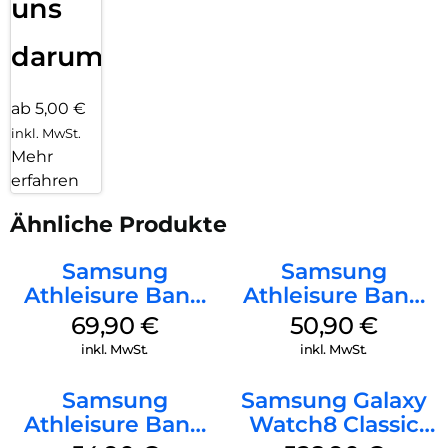
uns
darum!
ab 5,00 €
inkl. MwSt.
Mehr
erfahren
Ähnliche Produkte
Samsung
Samsung
Athleisure Band
Athleisure Band
(M/L) Galaxy
(M/L) Galaxy
69,90
€
50,90
€
Watch8/Watch8
Watch8/Watch8
inkl. MwSt.
inkl. MwSt.
Classic Graphite
Classic Green
Samsung
Samsung Galaxy
Athleisure Band
Watch8 Classic