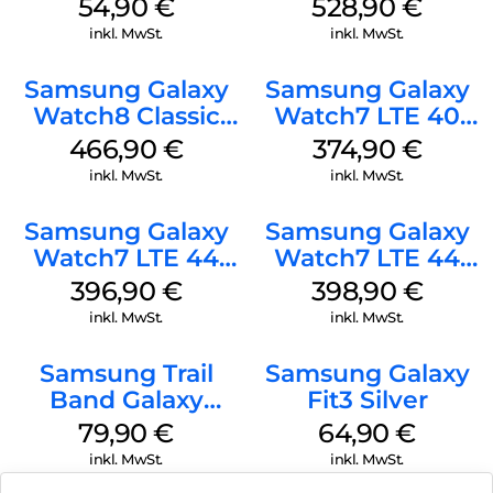
(S/M) Galaxy
Black
54,90
€
528,90
€
Watch8/Watch8
inkl. MwSt.
inkl. MwSt.
Classic Graphite
Samsung Galaxy
Samsung Galaxy
Watch8 Classic
Watch7 LTE 40
White
mm Cream
466,90
€
374,90
€
inkl. MwSt.
inkl. MwSt.
Samsung Galaxy
Samsung Galaxy
Watch7 LTE 44
Watch7 LTE 44
mm Green
mm Silver
396,90
€
398,90
€
inkl. MwSt.
inkl. MwSt.
Samsung Trail
Samsung Galaxy
Band Galaxy
Fit3 Silver
Watch Ultra
79,90
€
64,90
€
Orange
inkl. MwSt.
inkl. MwSt.