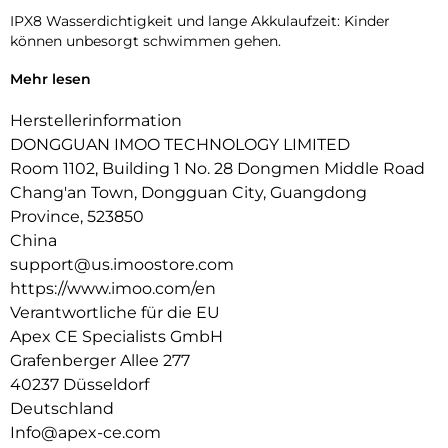
IPX8 Wasserdichtigkeit und lange Akkulaufzeit: Kinder
können unbesorgt schwimmen gehen.
Klassenmodus: Um zu verhindern, dass dein Kind während
Mehr lesen
des Unterrichts gestört wird, kannst du eine Sperrzeit
festlegen.
Herstellerinformation
DONGGUAN IMOO TECHNOLOGY LIMITED
Ablehnung unbekannter Anrufer: Schütze dein Kind, indem
Room 1102, Building 1 No. 28 Dongmen Middle Road
du unbekannte Kontakte blockierst.
Chang'an Town, Dongguan City, Guangdong
Mehrsprachige Unterstutzung: Verfugbar in Englisch,
Province, 523850
Deutsch, Polnisch, Spanisch und Chinesisch.
China
support@us.imoostore.com
https://www.imoo.com/en
Verantwortliche für die EU
Apex CE Specialists GmbH
Grafenberger Allee 277
40237 Düsseldorf
Deutschland
Info@apex-ce.com