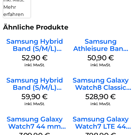
Mehr
erfahren
Ähnliche Produkte
Samsung Hybrid
Samsung
Band (S/M/L)
Athleisure Band
Galaxy
(M/L) Galaxy
52,90
€
50,90
€
Watch8/Watch8
Watch8/Watch8
inkl. MwSt.
inkl. MwSt.
Classic White
Classic Green
Samsung Hybrid
Samsung Galaxy
Band (S/M/L)
Watch8 Classic
Galaxy
Black
59,90
€
528,90
€
Watch8/Watch8
inkl. MwSt.
inkl. MwSt.
Classic Blue
Samsung Galaxy
Samsung Galaxy
Watch7 44 mm
Watch7 LTE 44
Silver
mm Silver