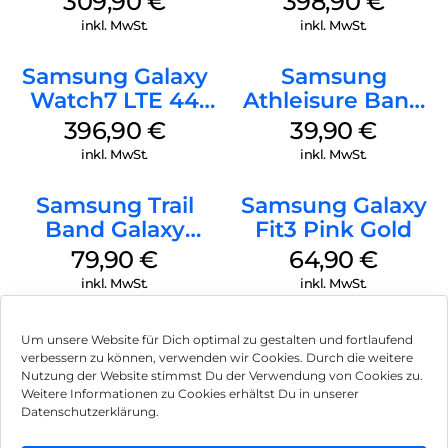
309,90
€
398,90
€
inkl. MwSt.
inkl. MwSt.
Samsung Galaxy
Samsung
Watch7 LTE 44
Athleisure Band
mm Green
M/L Galaxy
396,90
€
39,90
€
Watch7 Silver
inkl. MwSt.
inkl. MwSt.
Samsung Trail
Samsung Galaxy
Band Galaxy
Fit3 Pink Gold
Watch Ultra
79,90
€
64,90
€
Orange
inkl. MwSt.
inkl. MwSt.
Um unsere Website für Dich optimal zu gestalten und fortlaufend
verbessern zu können, verwenden wir Cookies. Durch die weitere
Nutzung der Website stimmst Du der Verwendung von Cookies zu.
Impressum
Weitere Informationen zu Cookies erhältst Du in unserer
Datenschutzerklärung.
AGB