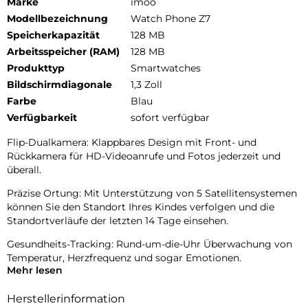
Marke
imoo
Modellbezeichnung
Watch Phone Z7
Speicherkapazität
128 MB
Arbeitsspeicher (RAM)
128 MB
Produkttyp
Smartwatches
Bildschirmdiagonale
1,3 Zoll
Farbe
Blau
Verfügbarkeit
sofort verfügbar
Flip-Dualkamera: Klappbares Design mit Front- und
Rückkamera für HD-Videoanrufe und Fotos jederzeit und
überall.
Präzise Ortung: Mit Unterstützung von 5 Satellitensystemen
können Sie den Standort Ihres Kindes verfolgen und die
Standortverläufe der letzten 14 Tage einsehen.
Gesundheits-Tracking: Rund-um-die-Uhr Überwachung von
Temperatur, Herzfrequenz und sogar Emotionen.
Mehr lesen
Sportmodi: Verschiedene Aktivitätsmodi zur Aufzeichnung
von Training und Leistungsdaten.
Herstellerinformation