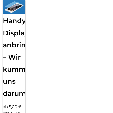
Handy
Displayfolie
anbringen
– Wir
kümmern
uns
darum!
ab 5,00 €
inkl. MwSt.