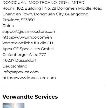
DONGGUAN IMOO TECHNOLOGY LIMITED
Wasserdicht: Zum Schwimmen geeignet, wasserdicht bis zu
Room 1102, Building 1 No. 28 Dongmen Middle Road
20 m Tiefe.
Chang'an Town, Dongguan City, Guangdong
Mehrsprachige Unterstützung: Verfügbar in Englisch,
Province, 523850
Deutsch, Polnisch, Spanisch und Chinesisch.
China
support@us.imoostore.com
https://www.imoo.com/en
Verantwortliche für die EU
Apex CE Specialists GmbH
Grafenberger Allee 277
40237 Düsseldorf
Deutschland
Info@apex-ce.com
https://www.imoostore.com
Verwandte Services