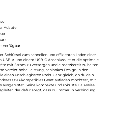
nso
r Adapter
ter
arz
rt verfügbar
 der Schlüssel zum schnellen und effizienten Laden einer
em USB-A und einem USB-C Anschluss ist er die optimale
te mit Strom zu versorgen und einsatzbereit zu halten.
nso vereint hohe Leistung, schlankes Design in den
 einen unschlagbaren Preis. Ganz gleich, ob du dein
anderes USB-kompatibles Gerät aufladen möchtest, mit
ns ausgerüstet. Seine kompakte und robuste Bauweise
gleiter, der dafür sorgt, dass du immer in Verbindung
amen Laden
 Intenso und entdecke die Zukunft des Ladens. Mit dem
sorgst du dafür, dass deine Geräte immer mit Strom