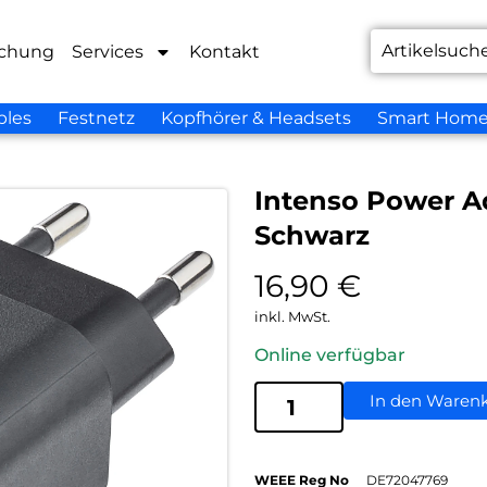
chung
Services
Kontakt
bles
Festnetz
Kopfhörer & Headsets
Smart Hom
Intenso Power 
Schwarz
16,90
€
inkl. MwSt.
Online verfügbar
In den Waren
WEEE Reg No
DE72047769