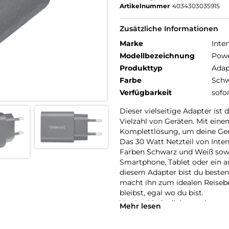
Artikelnummer
4034303035915
Zusätzliche Informationen
Marke
Inte
Modellbezeichnung
Powe
Produkttyp
Adap
Farbe
Schw
Verfügbarkeit
sofo
Dieser vielseitige Adapter ist
Vielzahl von Geräten. Mit ein
Komplettlösung, um deine Gerä
Das 30 Watt Netzteil von Inte
Farben Schwarz und Weiß sowie
Smartphone, Tablet oder ein 
diesem Adapter bist du beste
macht ihn zum idealen Reisebe
bleibst, egal wo du bist.
Verabschiede dich vom langs
Mehr lesen
Vertraue auf die Qualität von
Intenso W30AC Power Adapter 