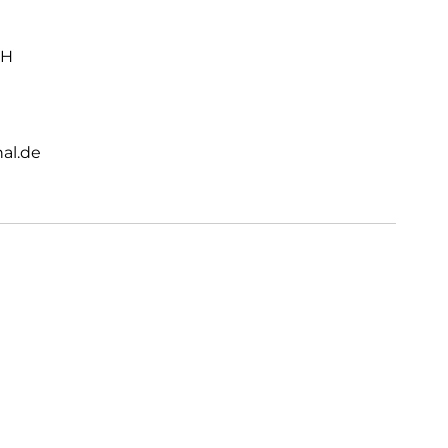
bH
al.de