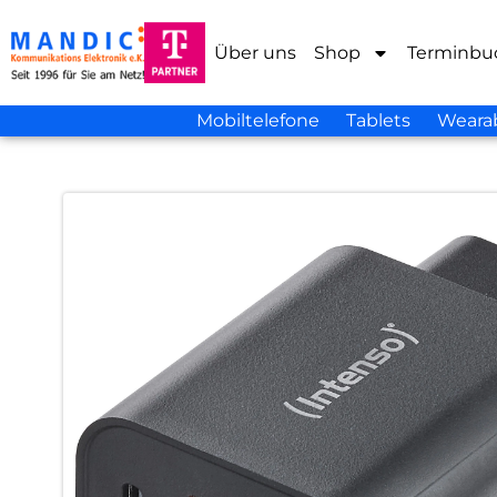
Über uns
Shop
Terminbu
Mobiltelefone
Tablets
Weara