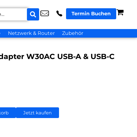
Termin Buchen
e
Netzwerk & Router
Zubehör
Adapter W30AC USB-A & USB-C
korb
Jetzt kaufen