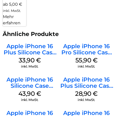
ab 5,00 €
inkl. MwSt.
Mehr
erfahren
Ähnliche Produkte
Apple iPhone 16
Apple iPhone 16
Plus Silicone Case
Pro Silicone Case
MagSafe Lake
MagSafe Stone
33,90
€
55,90
€
Green
Gray
inkl. MwSt.
inkl. MwSt.
Apple iPhone 16
Apple iPhone 16
Silicone Case
Plus Silicone Case
MagSafe Plum
MagSafe Black
43,90
€
28,90
€
inkl. MwSt.
inkl. MwSt.
Apple iPhone 16
Apple iPhone 16