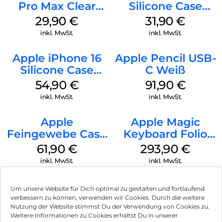
Pro Max Clear
Silicone Case
Case MagSafe
MagSafe Fuchsia
29,90
€
31,90
€
Transparent
inkl. MwSt.
inkl. MwSt.
Apple iPhone 16
Apple Pencil USB-
Silicone Case
C Weiß
MagSafe Lake
54,90
€
91,90
€
Green
inkl. MwSt.
inkl. MwSt.
Apple
Apple Magic
Feingewebe Case
Keyboard Folio
iPhone 15 Pro
iPad 10.9″ (10.Gen.)
61,90
€
293,90
€
MagSafe Schwarz
Weiß
inkl. MwSt.
inkl. MwSt.
Um unsere Website für Dich optimal zu gestalten und fortlaufend
verbessern zu können, verwenden wir Cookies. Durch die weitere
Nutzung der Website stimmst Du der Verwendung von Cookies zu.
Impressum
Weitere Informationen zu Cookies erhältst Du in unserer