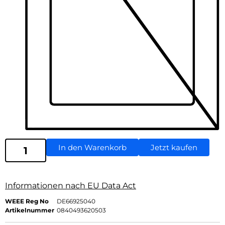
In den Warenkorb
Jetzt kaufen
Informationen nach EU Data Act
WEEE Reg No
DE66925040
Artikelnummer
0840493620503