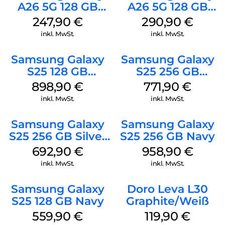
A26 5G 128 GB
A26 5G 128 GB
Black
White
247,90
€
290,90
€
inkl. MwSt.
inkl. MwSt.
Samsung Galaxy
Samsung Galaxy
S25 128 GB
S25 256 GB
Icyblue
Icyblue
898,90
€
771,90
€
inkl. MwSt.
inkl. MwSt.
Samsung Galaxy
Samsung Galaxy
S25 256 GB Silver
S25 256 GB Navy
Shadow
692,90
€
958,90
€
inkl. MwSt.
inkl. MwSt.
Samsung Galaxy
Doro Leva L30
S25 128 GB Navy
Graphite/Weiß
559,90
€
119,90
€