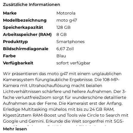
Zusätzliche Informationen
Marke
Motorola
Modellbezeichnung
moto g47
Speicherkapazität
128 GB
Arbeitsspeicher (RAM)
8 GB
Produkttyp
Smartphones
Bildschirmdiagonale
6,67 Zoll
Farbe
Blau
Verfügbarkeit
sofort verfügbar
Wir präsentieren das moto g47 mit einem unglaublichen
Kamerasystem fürunglaubliche Ergebnisse. Die 108-MP-
Kamera mit Ultrahochauflösung macht beiallen
Lichtverhältnissen schärfere und hellere Aufnahmen. Der 3-
fache verlustfreieZoom sorgt für wunderschöne detaillierte
Aufnahmen aus der Ferne. Die Kameraist erst der Anfang.
Erledige Multitasking mühelos mit bis zu 24 GB RAM,
KIgestütztem RAM-Boost und Tools wie Circle to Search mit
Google und Gemini. Erkunde die Welt sorgenfrei mit SGS-
geprüftem Schutz, z. B. Widerstandsfähigkeitnach
Mehr lesen