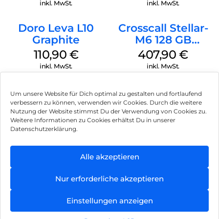
inkl. MwSt.
inkl. MwSt.
Doro Leva L10
Crosscall Stellar-
Graphite
M6 128 GB
Schwarz
110,90
€
407,90
€
inkl. MwSt.
inkl. MwSt.
Um unsere Website für Dich optimal zu gestalten und fortlaufend
verbessern zu können, verwenden wir Cookies. Durch die weitere
Nutzung der Website stimmst Du der Verwendung von Cookies zu.
Impressum
Weitere Informationen zu Cookies erhältst Du in unserer
Datenschutzerklärung.
AGB
Datenschutz
Alle akzeptieren
Können wir Dir behilflich sein?
Vertrag widerrufen
Nur erforderliche akzeptieren
Hinweis zur Batterieentsorgung
Einstellungen anzeigen
Newsletter