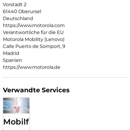
Audio über Stereo-Lautsprecher. Mit dem neuen moto g67
Vorstadt 2
erlebst du deine Kreativität in neuem Licht.
61440 Oberursel
Deutschland
https://www.motorola.com
Verantwortliche für die EU
Motorola Mobility (Lenovo)
Calle Puerto de Somport, 9
Madrid
Spanien
https://www.motorola.de
Verwandte Services
Mobilfunk