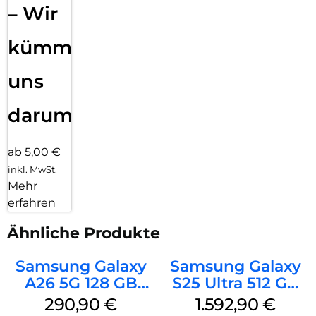
– Wir
kümmern
uns
darum!
ab 5,00 €
inkl. MwSt.
Mehr
erfahren
Ähnliche Produkte
Samsung Galaxy
Samsung Galaxy
A26 5G 128 GB
S25 Ultra 512 GB
Mint
Titanium
290,90
€
1.592,90
€