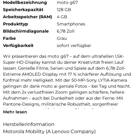
Modellbezeichnung
moto g67
Speicherkapazität
128 GB
Arbeitsspeicher (RAM)
4 GB
Produkttyp
Smartphones
Bildschirmdiagonale
6,78 Zoll
Farbe
Grau
Verfügbarkeit
sofort verfügbar
Wir präsentieren das moto g67 – auf dem ultrahellen 1,5K-
Super-HD-Display kannst du deiner Kreativität freien Lauf
lassen. Genieße Filme, Serien und Spiele auf dem 6,78-Zoll-
Extreme AMOLED-Display mit 17 % schärferer Auflösung und
fünfmal mehr Helligkeit. Mit der 50-MP-Sony LYTIA-Kamera
gelingen dir dank moto ai geniale Fotos – bei Tag und Nacht.
Mit dem 2x verlustfreien Zoom gelingen schärfere, hellere
Aufnahmen – auch bei Dunkelheit oder aus der Ferne. Mit
Pantone-Designs, militärische Robustheit, sorgenfreier
Wasserresistenz und 2x besserem Display Sturz- und
Mehr lesen
Kratzfestigkeit bleibst du stylisch geschützt. Außerdem
erlebst du hohe 5G-Geschwindigkeiten, eine lange
Herstellerinformation
Akkulaufzeit mit TurboPower-Aufladen und immersives
Motorola Mobility (A Lenovo Company)