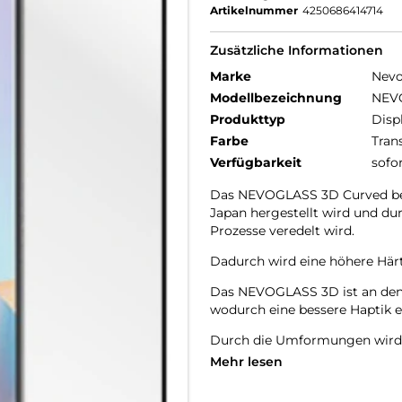
Artikelnummer
4250686414714
Zusätzliche Informationen
Marke
Nev
Modellbezeichnung
NEV
Produkttyp
Disp
Farbe
Tran
Verfügbarkeit
sofo
Das NEVOGLASS 3D Curved bes
Japan hergestellt wird und d
Prozesse veredelt wird.
Dadurch wird eine höhere Härte
Das NEVOGLASS 3D ist an den 
wodurch eine bessere Haptik er
Durch die Umformungen wird d
Mehr lesen
9H Härtegrad
Resistent gegen Kratzer