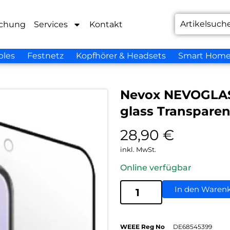
chung
Services
Kontakt
bles
Festnetz
Kopfhörer & Headsets
Smart Hom
Nevox NEVOGLASS
glass Transparen
28,90
€
inkl. MwSt.
Online verfügbar
In den Waren
WEEE Reg No
DE68545399