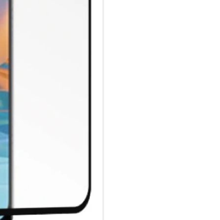
Fettabweisende Beschichtung
ULTRA-dünnes gehärtetes Glas
Keine Beeinträchtigung der T
Glasdicke – 0.33mm
Eckenradius – 2.5D
Material Art Crystal Klar