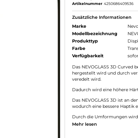
Artikelnummer
4250686409536
Zusätzliche Informationen
Marke
Nev
Modellbezeichnung
NEV
Produkttyp
Disp
Farbe
Tran
Verfügbarkeit
sofo
Das NEVOGLASS 3D Curved best
hergestellt wird und durch v
veredelt wird.
Dadurch wird eine höhere Härte
Das NEVOGLASS 3D ist an den 
wodurch eine bessere Haptik er
Durch die Umformungen wird d
Mehr lesen
Glasdicke – 0.33mm
Eckenradius – 2.5D