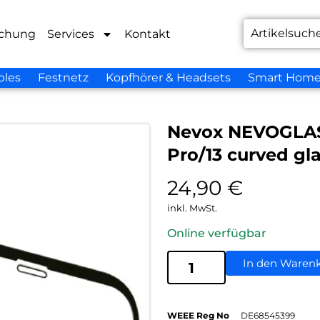
chung
Services
Kontakt
bles
Festnetz
Kopfhörer & Headsets
Smart Hom
Nevox NEVOGLASS
Pro/13 curved gl
24,90
€
inkl. MwSt.
Online verfügbar
In den Waren
WEEE Reg No
DE68545399