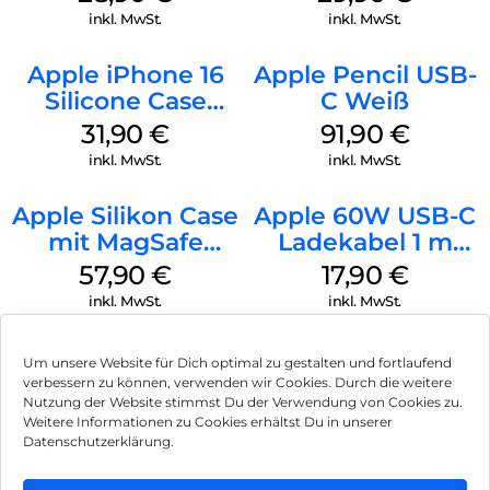
Transparent
inkl. MwSt.
inkl. MwSt.
Apple iPhone 16
Apple Pencil USB-
Silicone Case
C Weiß
MagSafe Fuchsia
31,90
€
91,90
€
inkl. MwSt.
inkl. MwSt.
Apple Silikon Case
Apple 60W USB-C
mit MagSafe
Ladekabel 1 m
iPhone 14 Pro
Weiß
57,90
€
17,90
€
(PRODUCT)RED
inkl. MwSt.
inkl. MwSt.
Um unsere Website für Dich optimal zu gestalten und fortlaufend
verbessern zu können, verwenden wir Cookies. Durch die weitere
Nutzung der Website stimmst Du der Verwendung von Cookies zu.
Impressum
Weitere Informationen zu Cookies erhältst Du in unserer
Datenschutzerklärung.
AGB