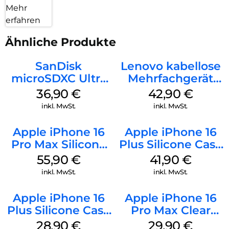
Mehr
erfahren
Ähnliche Produkte
SanDisk
Lenovo kabellose
microSDXC Ultra
Mehrfachgerät
128 GB + Adapter
Luna Grey
36,90
€
42,90
€
Mobile
inkl. MwSt.
inkl. MwSt.
Apple iPhone 16
Apple iPhone 16
Pro Max Silicone
Plus Silicone Case
Case MagSafe
MagSafe Stone
55,90
€
41,90
€
Stone Gray
Gray
inkl. MwSt.
inkl. MwSt.
Apple iPhone 16
Apple iPhone 16
Plus Silicone Case
Pro Max Clear
MagSafe Black
Case MagSafe
28,90
€
29,90
€