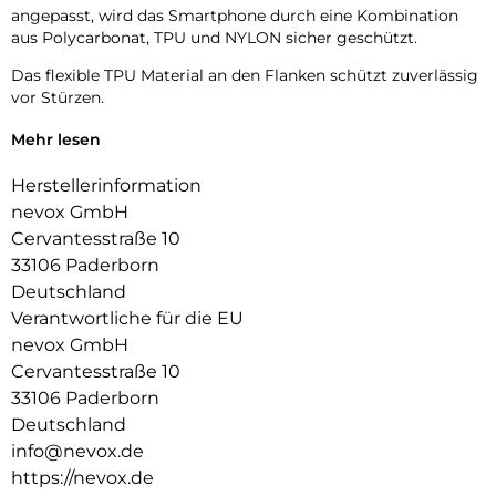
angepasst, wird das Smartphone durch eine Kombination
aus Polycarbonat, TPU und NYLON sicher geschützt.
Das flexible TPU Material an den Flanken schützt zuverlässig
vor Stürzen.
Das Display ist durch die seitlichen Flanken geschützt.
Mehr lesen
Durch die verwendeten Materialien ist ihr Gerät bestens
Herstellerinformation
geschützt.
nevox GmbH
Die Anschlüsse, Knöpfe und Kamera bleiben voll zugänglich.
Cervantesstraße 10
33106 Paderborn
Hochwertiges Schmutzabweisendes Material und langlebige
Deutschland
Zusammensetzung der Materialien.
Verantwortliche für die EU
nevox GmbH
Cervantesstraße 10
33106 Paderborn
Deutschland
info@nevox.de
https://nevox.de