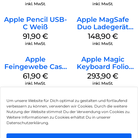
Transparent
inkl. MwSt.
inkl. MwSt.
Apple Pencil USB-
Apple MagSafe
C Weiß
Duo Ladegerät
Weiß
91,90
€
148,90
€
inkl. MwSt.
inkl. MwSt.
Apple
Apple Magic
Feingewebe Case
Keyboard Folio
iPhone 15 Pro
iPad 10.9″ (10.Gen.)
61,90
€
293,90
€
MagSafe Schwarz
Weiß
inkl. MwSt.
inkl. MwSt.
Um unsere Website für Dich optimal zu gestalten und fortlaufend
verbessern zu können, verwenden wir Cookies. Durch die weitere
Nutzung der Website stimmst Du der Verwendung von Cookies zu.
Impressum
Weitere Informationen zu Cookies erhältst Du in unserer
Datenschutzerklärung.
AGB