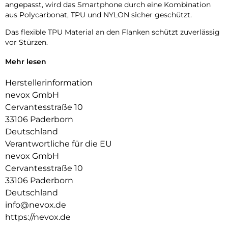
angepasst, wird das Smartphone durch eine Kombination
aus Polycarbonat, TPU und NYLON sicher geschützt.
Das flexible TPU Material an den Flanken schützt zuverlässig
vor Stürzen.
Das Display ist durch die seitlichen Flanken geschützt.
Mehr lesen
Durch die verwendeten Materialien ist ihr Gerät bestens
Herstellerinformation
geschützt.
nevox GmbH
Die Anschlüsse, Knöpfe und Kamera bleiben voll zugänglich.
Cervantesstraße 10
33106 Paderborn
Hochwertiges Schmutzabweisendes Material und langlebige
Deutschland
Zusammensetzung der Materialien.
Verantwortliche für die EU
nevox GmbH
Cervantesstraße 10
33106 Paderborn
Deutschland
info@nevox.de
https://nevox.de