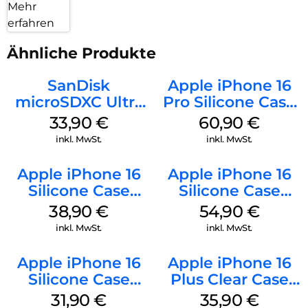
Mehr
erfahren
Ähnliche Produkte
SanDisk
Apple iPhone 16
microSDXC Ultra
Pro Silicone Case
128 GB + Adapter
MagSafe Stone
33,90
€
60,90
€
Mobile
Gray
inkl. MwSt.
inkl. MwSt.
Apple iPhone 16
Apple iPhone 16
Silicone Case
Silicone Case
MagSafe
MagSafe Black
38,90
€
54,90
€
Ultramarine
inkl. MwSt.
inkl. MwSt.
Apple iPhone 16
Apple iPhone 16
Silicone Case
Plus Clear Case
MagSafe Fuchsia
MagSafe
31,90
€
35,90
€