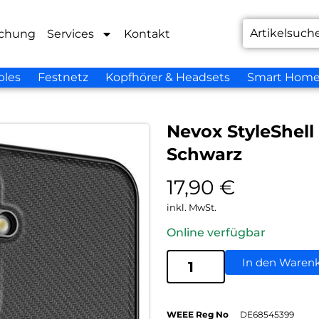
chung
Services
Kontakt
bles
Festnetz
Kopfhörer & Headsets
Smart Hom
Nevox StyleShel
Schwarz
17,90
€
inkl. MwSt.
Online verfügbar
In den Waren
WEEE Reg No
DE68545399