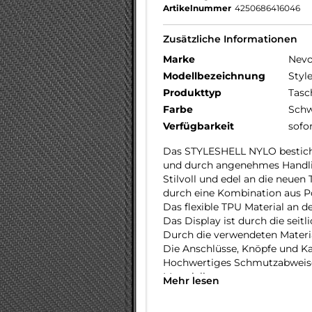
Artikelnummer
4250686416046
Zusätzliche Informationen
Marke
Nev
Modellbezeichnung
Styl
Produkttyp
Tasc
Farbe
Schw
Verfügbarkeit
sofo
Das STYLESHELL NYLO besticht
und durch angenehmes Handl
Stilvoll und edel an die neu
durch eine Kombination aus P
Das flexible TPU Material an d
Das Display ist durch die seit
Durch die verwendeten Material
Die Anschlüsse, Knöpfe und Ka
Hochwertiges Schmutzabweise
Materialien.
Mehr lesen