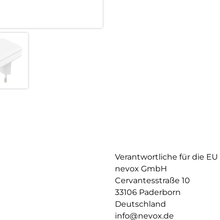
Bitte beachten Sie, dass Sie f
für solche Leistungen ausgeleg
Minderwertige Kabel können di
werden.
Verantwortliche für die EU
nevox GmbH
Cervantesstraße 10
33106 Paderborn
Deutschland
info@nevox.de