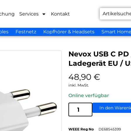
chung
Services
Kontakt
bles
Festnetz
Kopfhörer & Headsets
Smart Hom
Nevox USB C PD 
Ladegerät EU / 
48,90
€
inkl. MwSt.
Online verfügbar
In den Waren
WEEE Reg No
DE68545399