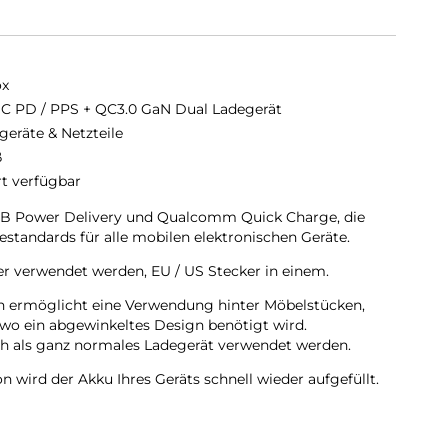
ox
C PD / PPS + QC3.0 GaN Dual Ladegerät
geräte & Netzteile
ß
rt verfügbar
SB Power Delivery und Qualcomm Quick Charge, die
estandards für alle mobilen elektronischen Geräte.
er verwendet werden, EU / US Stecker in einem.
n ermöglicht eine Verwendung hinter Möbelstücken,
 wo ein abgewinkeltes Design benötigt wird.
ch als ganz normales Ladegerät verwendet werden.
n wird der Akku Ihres Geräts schnell wieder aufgefüllt.
s USB C port ermöglicht Ihnen schnelles aufladen mit