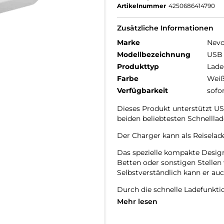
Artikelnummer
4250686414790
Zusätzliche Informationen
Marke
Nev
Modellbezeichnung
USB 
Produkttyp
Lade
Farbe
Wei
Verfügbarkeit
sofo
Dieses Produkt unterstützt U
beiden beliebtesten Schnelllad
Der Charger kann als Reiselad
Das spezielle kompakte Desig
Betten oder sonstigen Stellen
Selbstverständlich kann er au
Durch die schnelle Ladefunktio
Mehr lesen
Die hohe Ausgangsleistung de
45Watt.