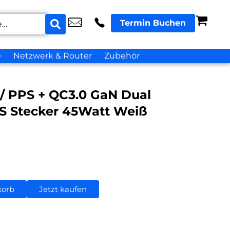
Termin Buchen
e
Netzwerk & Router
Zubehör
/ PPS + QC3.0 GaN Dual
US Stecker 45Watt Weiß
korb
Jetzt kaufen