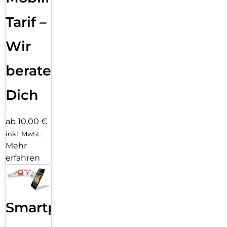
bleibt, z. B. eine furchtlos modische Hülle von CARE by
PanzerGlass. Und wenn du denkst: “Was ist, wenn meine
Tarif –
Kameralinsen zerkratzt werden?” Nun, Hilfe ist nur ein paar
Klicks entfernt: Kombiniere deinen Displayschutz und deine
Wir
Hülle mit PanzerGlass PicturePerfect oder Hoops.
Reduktion von 2022-2024 gemessen am Vergleich
beraten
ausgewählter Produkte aus dem Kernsortiment von
PanzerGlass.
Dich
ab 10,00 €
inkl. MwSt.
Mehr
erfahren
Smartphone