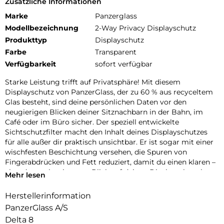
Zusätzliche Informationen
Marke
Panzerglass
Modellbezeichnung
2-Way Privacy Displayschutz
Produkttyp
Displayschutz
Farbe
Transparent
Verfügbarkeit
sofort verfügbar
Starke Leistung trifft auf Privatsphäre! Mit diesem
Displayschutz von PanzerGlass, der zu 60 % aus recyceltem
Glas besteht, sind deine persönlichen Daten vor den
neugierigen Blicken deiner Sitznachbarn in der Bahn, im
Café oder im Büro sicher. Der speziell entwickelte
Sichtschutzfilter macht den Inhalt deines Displayschutzes
für alle außer dir praktisch unsichtbar. Er ist sogar mit einer
wischfesten Beschichtung versehen, die Spuren von
Fingerabdrücken und Fett reduziert, damit du einen klaren –
aber dennoch privaten – Blick auf deinen Displayschutz hast.
Mehr lesen
Und der Displayschutz? Er ist hervorragend! Mit seiner
Herstellerinformation
hohen Kratzfestigkeit schützt dieser Displayschutz dein
PanzerGlass A/S
Handy-Display vor versehentlichen Stößen, Stürzen und
anderen Gefahren des Alltags. Oder um es etwas
Delta 8