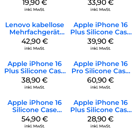
20W Charger PD
128 GB + Adapter
19,90
€
33,90
€
Weiß
Mobile
inkl. MwSt.
inkl. MwSt.
Lenovo kabellose
Apple iPhone 16
Mehrfachgerät
Plus Silicone Case
Luna Grey
MagSafe Plum
42,90
€
39,90
€
inkl. MwSt.
inkl. MwSt.
Apple iPhone 16
Apple iPhone 16
Plus Silicone Case
Pro Silicone Case
MagSafe Denim
MagSafe Stone
38,90
€
60,90
€
Gray
inkl. MwSt.
inkl. MwSt.
Apple iPhone 16
Apple iPhone 16
Silicone Case
Plus Silicone Case
MagSafe Black
MagSafe Black
54,90
€
28,90
€
inkl. MwSt.
inkl. MwSt.