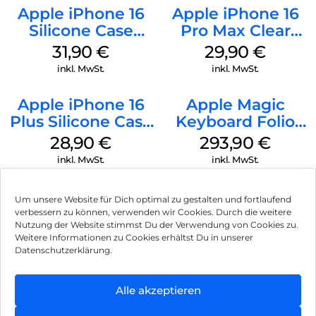
Apple iPhone 16
Apple iPhone 16
Silicone Case
Pro Max Clear
MagSafe Fuchsia
Case MagSafe
31,90
€
29,90
€
Transparent
inkl. MwSt.
inkl. MwSt.
Apple iPhone 16
Apple Magic
Plus Silicone Case
Keyboard Folio
MagSafe Black
iPad 10.9″ (10.Gen.)
28,90
€
293,90
€
Weiß
inkl. MwSt.
inkl. MwSt.
Um unsere Website für Dich optimal zu gestalten und fortlaufend
verbessern zu können, verwenden wir Cookies. Durch die weitere
Nutzung der Website stimmst Du der Verwendung von Cookies zu.
Impressum
Weitere Informationen zu Cookies erhältst Du in unserer
Datenschutzerklärung.
AGB
Datenschutz
Alle akzeptieren
Vertrag widerrufen