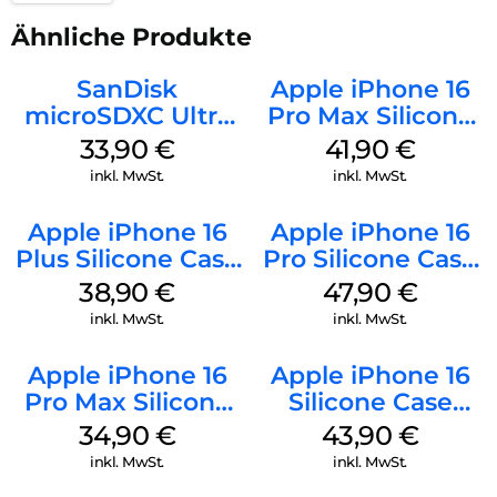
Ähnliche Produkte
SanDisk
Apple iPhone 16
microSDXC Ultra
Pro Max Silicone
128 GB + Adapter
Case MagSafe
33,90
€
41,90
€
Mobile
Ultramarine
inkl. MwSt.
inkl. MwSt.
Apple iPhone 16
Apple iPhone 16
Plus Silicone Case
Pro Silicone Case
MagSafe Denim
MagSafe Denim
38,90
€
47,90
€
inkl. MwSt.
inkl. MwSt.
Apple iPhone 16
Apple iPhone 16
Pro Max Silicone
Silicone Case
Case MagSafe
MagSafe Plum
34,90
€
43,90
€
Denim
inkl. MwSt.
inkl. MwSt.