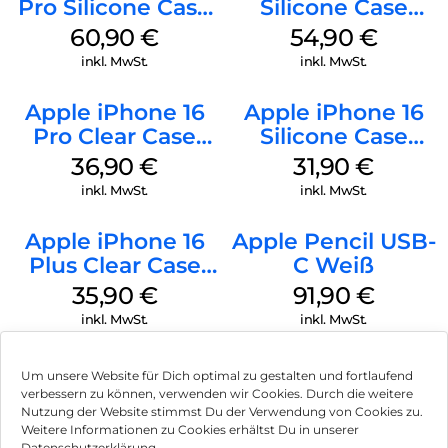
Pro Silicone Case
Silicone Case
MagSafe Stone
MagSafe Lake
60,90
€
54,90
€
Gray
Green
inkl. MwSt.
inkl. MwSt.
Apple iPhone 16
Apple iPhone 16
Pro Clear Case
Silicone Case
MagSafe
MagSafe Fuchsia
36,90
€
31,90
€
Transparent
inkl. MwSt.
inkl. MwSt.
Apple iPhone 16
Apple Pencil USB-
Plus Clear Case
C Weiß
MagSafe
35,90
€
91,90
€
Transparent
inkl. MwSt.
inkl. MwSt.
Um unsere Website für Dich optimal zu gestalten und fortlaufend
verbessern zu können, verwenden wir Cookies. Durch die weitere
Nutzung der Website stimmst Du der Verwendung von Cookies zu.
Impressum
Weitere Informationen zu Cookies erhältst Du in unserer
Datenschutzerklärung.