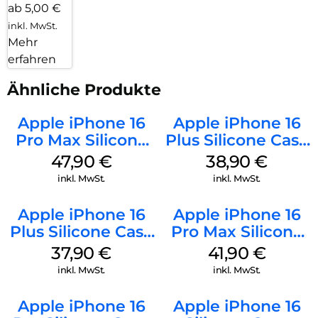
ab 5,00 €
inkl. MwSt.
Mehr
erfahren
Ähnliche Produkte
Apple iPhone 16
Apple iPhone 16
Pro Max Silicone
Plus Silicone Case
Case MagSafe
MagSafe Denim
47,90
€
38,90
€
Black
inkl. MwSt.
inkl. MwSt.
Apple iPhone 16
Apple iPhone 16
Plus Silicone Case
Pro Max Silicone
MagSafe Lake
Case MagSafe
37,90
€
41,90
€
Green
Ultramarine
inkl. MwSt.
inkl. MwSt.
Apple iPhone 16
Apple iPhone 16