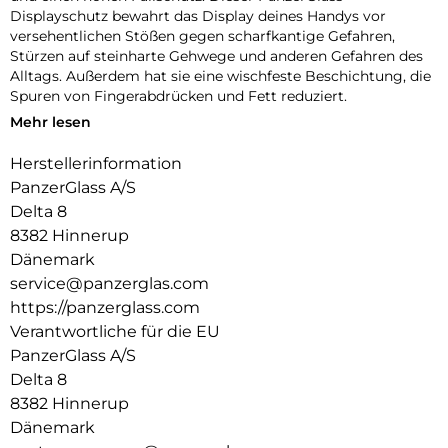
Displayschutz bewahrt das Display deines Handys vor
versehentlichen Stößen gegen scharfkantige Gefahren,
Stürzen auf steinharte Gehwege und anderen Gefahren des
Alltags. Außerdem hat sie eine wischfeste Beschichtung, die
Spuren von Fingerabdrücken und Fett reduziert.
Mehr lesen
Und um es noch einfacher zu machen, haben wir eine
Schritt-für-Schritt-Anleitung und einen QR-Code für den
Herstellerinformation
schnellen Zugriff auf unser Online-Anleitungsvideo
PanzerGlass A/S
beigefügt. Und denk dran: Sobald der Displayschutz
angebracht ist, musst du nie wieder befürchten, dass dein
Delta 8
Display auf den Boden fällt.
8382 Hinnerup
Dänemark
Der Displayschutz ist Ultra-Wide Fit, das bedeutet, dass er
service@panzerglas.com
die Vorderseite deines Handys abdeckt und eine vollständige
und kristallklare Sicht auf dein Display bietet, während an
https://panzerglass.com
den Rändern noch etwas Platz für eine PanzerGlass-Hülle
Verantwortliche für die EU
bleibt.
PanzerGlass A/S
100 % Berührungsempfindlichkeit = Fühlt sich dank 100%
Delta 8
Berührungsempfindlichkeit wie das Original-Display an.
8382 Hinnerup
Dänemark
Gold-Stärke = Goldstärke: Starker Displayschutz, der Dein