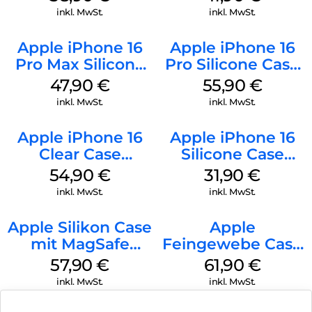
Ultramarine
inkl. MwSt.
inkl. MwSt.
Apple iPhone 16
Apple iPhone 16
Pro Max Silicone
Pro Silicone Case
Case MagSafe
MagSafe Stone
47,90
€
55,90
€
Black
Gray
inkl. MwSt.
inkl. MwSt.
Apple iPhone 16
Apple iPhone 16
Clear Case
Silicone Case
MagSafe
MagSafe Fuchsia
54,90
€
31,90
€
Transparent
inkl. MwSt.
inkl. MwSt.
Apple Silikon Case
Apple
mit MagSafe
Feingewebe Case
iPhone 14 Pro
iPhone 15 Pro
57,90
€
61,90
€
(PRODUCT)RED
MagSafe Schwarz
inkl. MwSt.
inkl. MwSt.