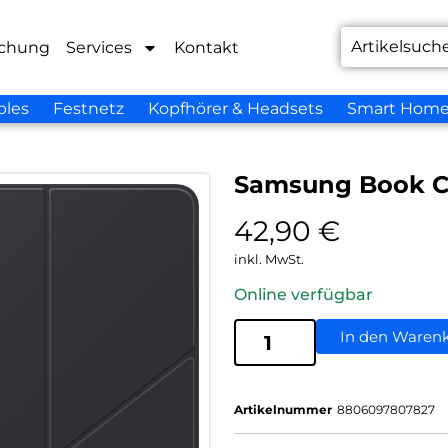
chung
Services
Kontakt
bles
Festnetz
Kopfhörer & Headsets
Smart Hom
Samsung Book Co
42,90
€
inkl. MwSt.
Online verfügbar
In den Waren
Artikelnummer
8806097807827