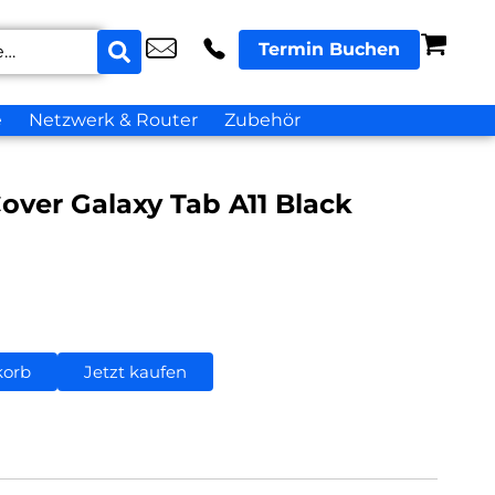
Termin Buchen
e
Netzwerk & Router
Zubehör
ver Galaxy Tab A11 Black
korb
Jetzt kaufen