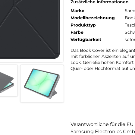
Zusätzliche Informationen
Marke
Sam
Modellbezeichnung
Book
Produkttyp
Tasc
Farbe
Schw
Verfügbarkeit
sofo
Das Book Cover ist ein elegant
mit farblichen Akzenten auf u
Look. Genieße hohen Komfort u
Quer- oder Hochformat auf und
Verantwortliche für die EU
Samsung Electronics Gm