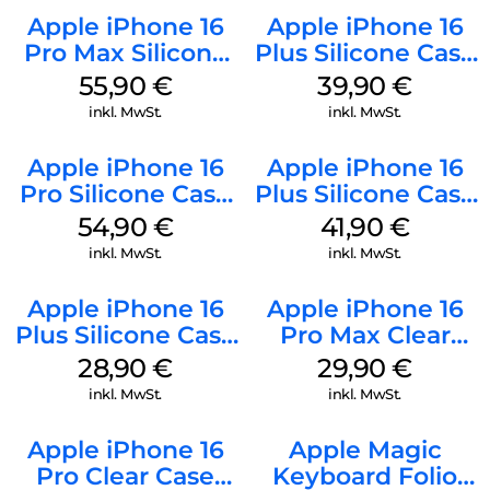
Apple iPhone 16
Apple iPhone 16
Pro Max Silicone
Plus Silicone Case
Case MagSafe
MagSafe Plum
55,90
€
39,90
€
Stone Gray
inkl. MwSt.
inkl. MwSt.
Apple iPhone 16
Apple iPhone 16
Pro Silicone Case
Plus Silicone Case
MagSafe Black
MagSafe Stone
54,90
€
41,90
€
Gray
inkl. MwSt.
inkl. MwSt.
Apple iPhone 16
Apple iPhone 16
Plus Silicone Case
Pro Max Clear
MagSafe Black
Case MagSafe
28,90
€
29,90
€
Transparent
inkl. MwSt.
inkl. MwSt.
Apple iPhone 16
Apple Magic
Pro Clear Case
Keyboard Folio