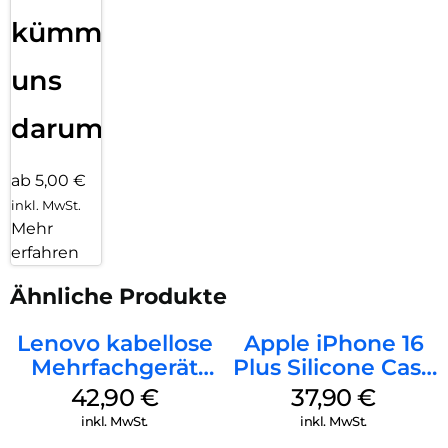
kümmern
uns
darum!
ab 5,00 €
inkl. MwSt.
Mehr
erfahren
Ähnliche Produkte
Lenovo kabellose
Apple iPhone 16
Mehrfachgerät
Plus Silicone Case
Luna Grey
MagSafe Lake
42,90
€
37,90
€
Green
inkl. MwSt.
inkl. MwSt.