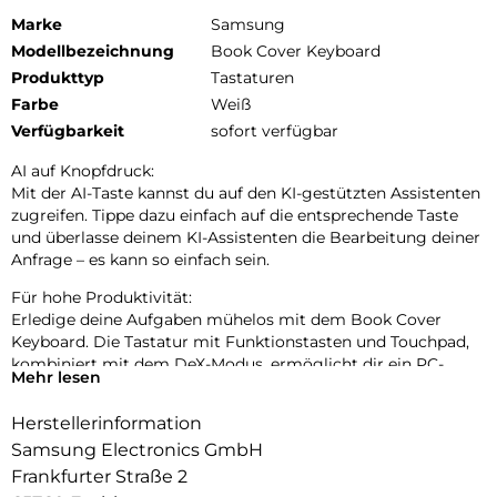
Marke
Samsung
Modellbezeichnung
Book Cover Keyboard
Produkttyp
Tastaturen
Farbe
Weiß
Verfügbarkeit
sofort verfügbar
AI auf Knopfdruck:
Mit der AI-Taste kannst du auf den KI-gestützten Assistenten
zugreifen. Tippe dazu einfach auf die entsprechende Taste
und überlasse deinem KI-Assistenten die Bearbeitung deiner
Anfrage – es kann so einfach sein.
Für hohe Produktivität:
Erledige deine Aufgaben mühelos mit dem Book Cover
Keyboard. Die Tastatur mit Funktionstasten und Touchpad,
kombiniert mit dem DeX-Modus, ermöglicht dir ein PC-
Mehr lesen
ähnliches Erlebnis mit nur einem einfachen Tastendruck.
Herstellerinformation
Magnetisch haftend für einen mühelosen Austausch:
Mit seinem magnetischen Design kannst du die Rückseite
Samsung Electronics GmbH
einfach anbringen und abnehmen. Tausche es nach deinen
Frankfurter Straße 2
Vorlieben aus, um es deinen täglichen Bedürfnissen