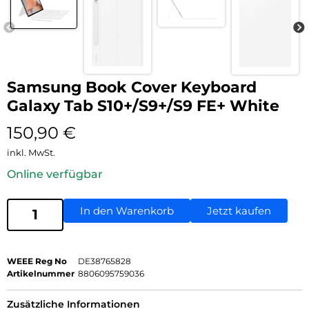
Samsung Book Cover Keyboard
Galaxy Tab S10+/S9+/S9 FE+ White
150,90
€
inkl. MwSt.
Online verfügbar
In den Warenkorb
Jetzt kaufen
WEEE Reg No
DE38765828
Artikelnummer
8806095759036
Zusätzliche Informationen