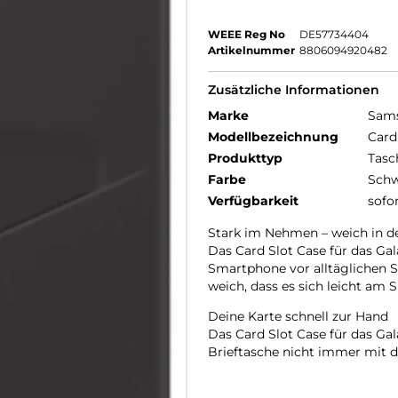
WEEE Reg No
DE57734404
Artikelnummer
8806094920482
Zusätzliche Informationen
Marke
Sam
Modellbezeichnung
Card
Produkttyp
Tasc
Farbe
Schw
Verfügbarkeit
sofo
Stark im Nehmen – weich in d
Das Card Slot Case für das Gal
Smartphone vor alltäglichen St
weich, dass es sich leicht a
Deine Karte schnell zur Hand
Das Card Slot Case für das Gal
Brieftasche nicht immer mit d