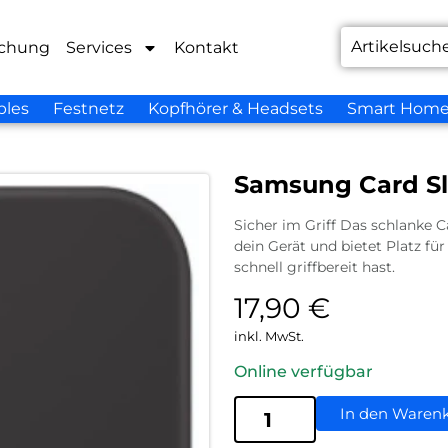
chung
Services
Kontakt
bles
Festnetz
Kopfhörer & Headsets
Smart Hom
Samsung Card Sl
Sicher im Griff Das schlanke Ca
dein Gerät und bietet Platz für
schnell griffbereit hast.
17,90
€
inkl. MwSt.
Online verfügbar
In den Waren