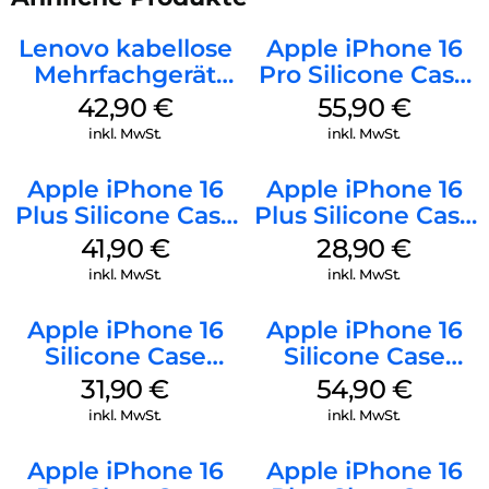
Lenovo kabellose
Apple iPhone 16
Mehrfachgerät
Pro Silicone Case
Luna Grey
MagSafe Stone
42,90
€
55,90
€
Gray
inkl. MwSt.
inkl. MwSt.
Apple iPhone 16
Apple iPhone 16
Plus Silicone Case
Plus Silicone Case
MagSafe Stone
MagSafe Black
41,90
€
28,90
€
Gray
inkl. MwSt.
inkl. MwSt.
Apple iPhone 16
Apple iPhone 16
Silicone Case
Silicone Case
MagSafe Fuchsia
MagSafe Black
31,90
€
54,90
€
inkl. MwSt.
inkl. MwSt.
Apple iPhone 16
Apple iPhone 16