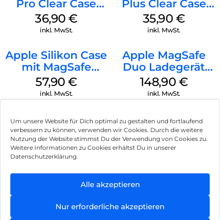
Pro Clear Case
Plus Clear Case
MagSafe
MagSafe
36,90
€
35,90
€
Transparent
Transparent
inkl. MwSt.
inkl. MwSt.
Apple Silikon Case
Apple MagSafe
mit MagSafe
Duo Ladegerät
iPhone 14 Pro
Weiß
57,90
€
148,90
€
(PRODUCT)RED
inkl. MwSt.
inkl. MwSt.
Um unsere Website für Dich optimal zu gestalten und fortlaufend
verbessern zu können, verwenden wir Cookies. Durch die weitere
Nutzung der Website stimmst Du der Verwendung von Cookies zu.
Impressum
Weitere Informationen zu Cookies erhältst Du in unserer
Datenschutzerklärung.
AGB
Datenschutz
Alle akzeptieren
Können wir Dir behilflich sein?
Vertrag widerrufen
Nur erforderliche akzeptieren
Hinweis zur Batterieentsorgung