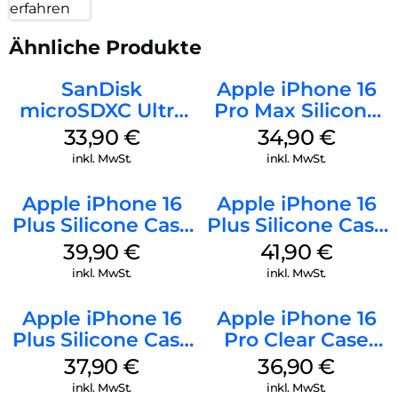
erfahren
Ähnliche Produkte
SanDisk
Apple iPhone 16
microSDXC Ultra
Pro Max Silicone
128 GB + Adapter
Case MagSafe
33,90
€
34,90
€
Mobile
Denim
inkl. MwSt.
inkl. MwSt.
Apple iPhone 16
Apple iPhone 16
Plus Silicone Case
Plus Silicone Case
MagSafe Plum
MagSafe Stone
39,90
€
41,90
€
Gray
inkl. MwSt.
inkl. MwSt.
Apple iPhone 16
Apple iPhone 16
Plus Silicone Case
Pro Clear Case
MagSafe Lake
MagSafe
37,90
€
36,90
€
Green
Transparent
inkl. MwSt.
inkl. MwSt.