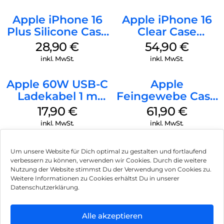
Apple iPhone 16
Apple iPhone 16
Plus Silicone Case
Clear Case
MagSafe Black
MagSafe
28,90
€
54,90
€
Transparent
inkl. MwSt.
inkl. MwSt.
Apple 60W USB-C
Apple
Ladekabel 1 m
Feingewebe Case
Weiß
iPhone 15 Pro
17,90
€
61,90
€
MagSafe Schwarz
inkl. MwSt.
inkl. MwSt.
Um unsere Website für Dich optimal zu gestalten und fortlaufend
verbessern zu können, verwenden wir Cookies. Durch die weitere
Nutzung der Website stimmst Du der Verwendung von Cookies zu.
Impressum
Weitere Informationen zu Cookies erhältst Du in unserer
Datenschutzerklärung.
AGB
Datenschutz
Alle akzeptieren
Können wir Dir behilflich sein?