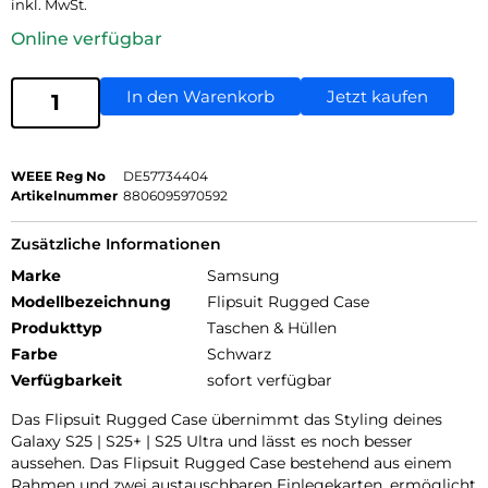
inkl. MwSt.
Online verfügbar
In den Warenkorb
Jetzt kaufen
WEEE Reg No
DE57734404
Artikelnummer
8806095970592
Zusätzliche Informationen
Marke
Samsung
Modellbezeichnung
Flipsuit Rugged Case
Produkttyp
Taschen & Hüllen
Farbe
Schwarz
Verfügbarkeit
sofort verfügbar
Das Flipsuit Rugged Case übernimmt das Styling deines
Galaxy S25 | S25+ | S25 Ultra und lässt es noch besser
aussehen. Das Flipsuit Rugged Case bestehend aus einem
Rahmen und zwei austauschbaren Einlegekarten, ermöglicht