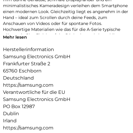
minimalistisches Kameradesign verleihen dem Smartphone
einen modernen Look. Gleichzeitig liegt es angenehm in der
Hand – ideal zum Scrollen durch deine Feeds, zum
Anschauen von Videos oder für spontane Fotos.
Hochwertige Materialien wie das für die A-Serie typische
glänzende Glas-Finish auf der Rückseite und ein stabiler
Mehr lesen
Aluminiumrahmen runden den stylischen Auftritt ab und
sorgen für die nötige Robustheit im Alltag.
Herstellerinformation
Samsung Electronics GmbH
Fließend zoomen
Ruckelfreies Zoomen funktioniert jetzt auch mit der Galaxy
Frankfurter Straße 2
A-Serie: Dank der intuitiven Zoomsteuerung des Galaxy A57
65760 Eschborn
5G kannst du fließend in deine Szenen hineinzoomen. Die
Deutschland
Kamera ermöglicht sanfte Übergänge zwischen den
https://samsung.com
Zoomstufen, sodass deine Videos stabil und natürlich wirken.
Verantwortliche für die EU
So findest du schnell den passenden Bildausschnitt – von
dynamischer Action hin zu detailreichen Close-ups.
Samsung Electronics GmbH
PO Box 12987
Auf der Überholspur
Dublin
Mit Wi-Fi 6E verlässt dein Galaxy A57 5G überfüllte
Irland
Datenautobahnen und nutzt das moderne 6-GHz-Band, das
weniger ausgelastet ist als andere Frequenzen. Dadurch
https://samsung.com
kannst du von stabilen Verbindungen ohne Störungen und