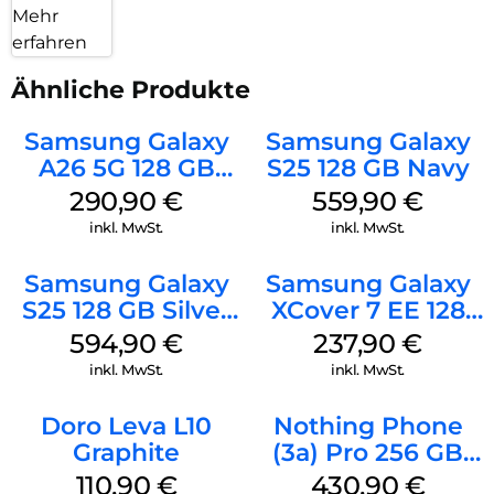
Mehr
erfahren
Ähnliche Produkte
Samsung Galaxy
Samsung Galaxy
A26 5G 128 GB
S25 128 GB Navy
Mint
290,90
€
559,90
€
inkl. MwSt.
inkl. MwSt.
Samsung Galaxy
Samsung Galaxy
S25 128 GB Silver
XCover 7 EE 128
Shadow
GB Black
594,90
€
237,90
€
inkl. MwSt.
inkl. MwSt.
Doro Leva L10
Nothing Phone
Graphite
(3a) Pro 256 GB
Grey
110,90
€
430,90
€