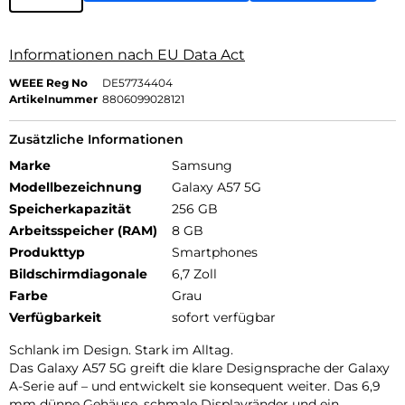
Informationen nach EU Data Act
WEEE Reg No
DE57734404
Artikelnummer
8806099028121
Zusätzliche Informationen
Marke
Samsung
Modellbezeichnung
Galaxy A57 5G
Speicherkapazität
256 GB
Arbeitsspeicher (RAM)
8 GB
Produkttyp
Smartphones
Bildschirmdiagonale
6,7 Zoll
Farbe
Grau
Verfügbarkeit
sofort verfügbar
Schlank im Design. Stark im Alltag.
Das Galaxy A57 5G greift die klare Designsprache der Galaxy
A-Serie auf – und entwickelt sie konsequent weiter. Das 6,9
mm dünne Gehäuse, schmale Displayränder und ein