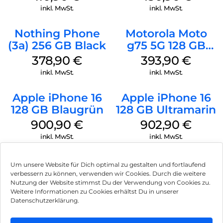
inkl. MwSt.
inkl. MwSt.
Nothing Phone
Motorola Moto
(3a) 256 GB Black
g75 5G 128 GB
Charcoal Gray
378,90
€
393,90
€
inkl. MwSt.
inkl. MwSt.
Apple iPhone 16
Apple iPhone 16
128 GB Blaugrün
128 GB Ultramarin
900,90
€
902,90
€
inkl. MwSt.
inkl. MwSt.
Um unsere Website für Dich optimal zu gestalten und fortlaufend
verbessern zu können, verwenden wir Cookies. Durch die weitere
Nutzung der Website stimmst Du der Verwendung von Cookies zu.
Impressum
Weitere Informationen zu Cookies erhältst Du in unserer
Datenschutzerklärung.
AGB